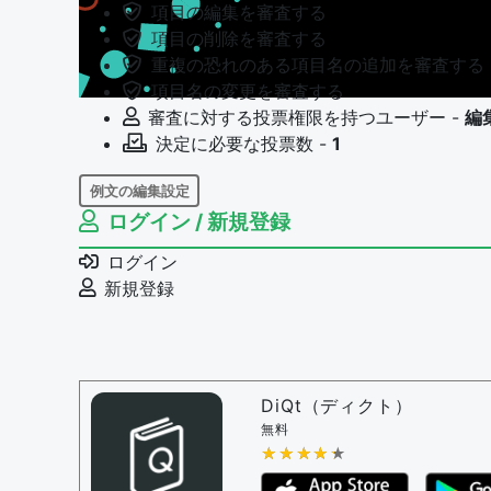
項目の編集を審査する
項目の削除を審査する
重複の恐れのある項目名の追加を審査する
項目名の変更を審査する
審査に対する投票権限を持つユーザー -
編
決定に必要な投票数 -
1
例文の編集設定
ログイン / 新規登録
例文の編集権限を持つユーザー -
すべての
例文の編集を審査する
ログイン
例文の削除を審査する
新規登録
審査に対する投票権限を持つユーザー -
編
決定に必要な投票数 -
1
問題の編集設定
問題の編集権限を持つユーザー -
すべての
DiQt（ディクト）
審査に対する投票権限を持つユーザー -
す
無料
決定に必要な投票数 -
★★★★★
★★★★★
1