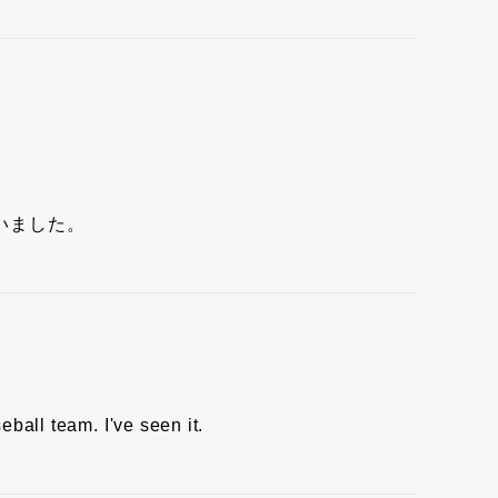
いました。
seball team.
I've seen it.