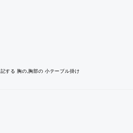
暗記する
胸の,胸部の
小テーブル掛け