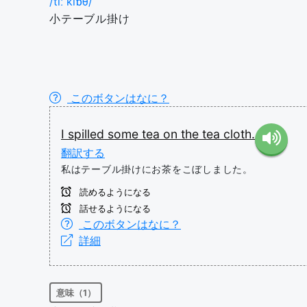
/tiː klɒθ/
小テーブル掛け
このボタンはなに？
I
spilled
some
tea
on
the
tea
cloth.
翻訳する
私はテーブル掛けにお茶をこぼしました。
読めるようになる
話せるようになる
このボタンはなに？
詳細
意味（1）