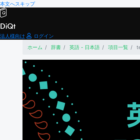
本文へスキップ
DiQt
法人様向け
ログイン
ホーム
辞書
英語 - 日本語
項目一覧
t