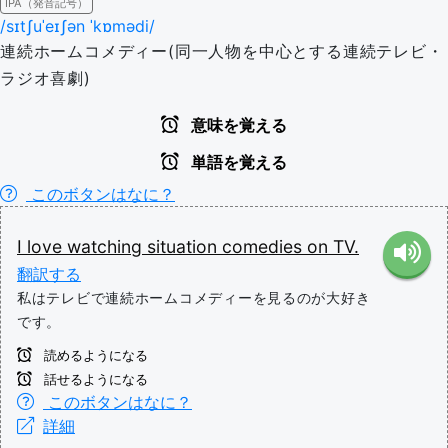
IPA（発音記号）
/sɪtʃuˈeɪʃən ˈkɒmədi/
連続ホームコメディー(同一人物を中心とする連続テレビ・
ラジオ喜劇)
意味を覚える
単語を覚える
このボタンはなに？
I
love
watching
situation
comedies
on
TV.
翻訳する
私はテレビで連続ホームコメディーを見るのが大好き
です。
読めるようになる
話せるようになる
このボタンはなに？
詳細