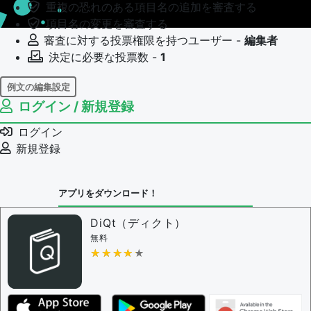
重複の恐れのある項目名の追加を審査する
項目名の変更を審査する
審査に対する投票権限を持つユーザー -
編集者
決定に必要な投票数 -
1
例文の編集設定
ログイン / 新規登録
例文の編集権限を持つユーザー -
すべてのユーザー
例文の編集を審査する
ログイン
例文の削除を審査する
新規登録
審査に対する投票権限を持つユーザー -
編集者
決定に必要な投票数 -
1
アプリをダウンロード！
問題の編集設定
問題の編集権限を持つユーザー -
すべてのユーザー
DiQt（ディクト）
審査に対する投票権限を持つユーザー -
すべてのユー
無料
ザー
★★★★★
★★★★★
決定に必要な投票数 -
1
編集ガイドライン