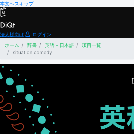
本文へスキップ
DiQt
法人様向け
ログイン
ホーム
辞書
英語 - 日本語
項目一覧
situation comedy