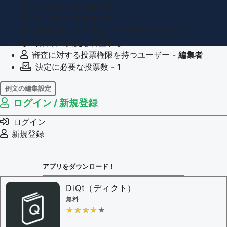
項目の編集を審査する
項目の削除を審査する
重複の恐れのある項目名の追加を審査する
項目名の変更を審査する
審査に対する投票権限を持つユーザー -
編集者
決定に必要な投票数 -
1
例文の編集設定
ログイン / 新規登録
例文の編集権限を持つユーザー -
すべてのユーザー
例文の削除を審査する
ログイン
審査に対する投票権限を持つユーザー -
編集者
新規登録
決定に必要な投票数 -
1
問題の編集設定
アプリをダウンロード！
問題の編集権限を持つユーザー -
すべてのユーザー
審査に対する投票権限を持つユーザー -
編集者
DiQt（ディクト）
決定に必要な投票数 -
1
無料
★★★★★
★★★★★
編集ガイドライン