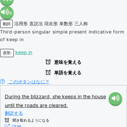
英
語（米
活用形
直説法
現在形
単数形
三人称
動詞
語（イ
国）
Third-person singular simple present indicative form
of keep in
ギリ
(en-US)
keep in
原形:
ス）
意味を覚える
(en-GB)
単語を覚える
このボタンはなに？
During
the
blizzard,
she
keeps
in
the
house
until
the
roads
are
cleared.
翻訳する
聞き取れるようになる
詳細