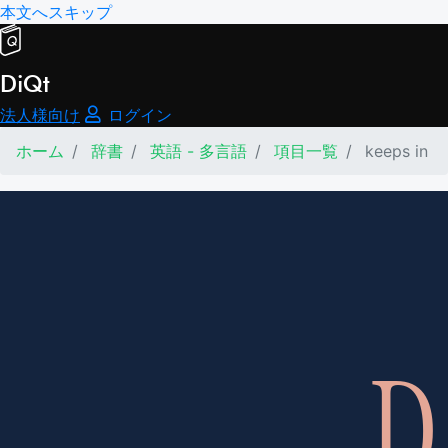
本文へスキップ
DiQt
法人様向け
ログイン
ホーム
辞書
英語 - 多言語
項目一覧
keeps in