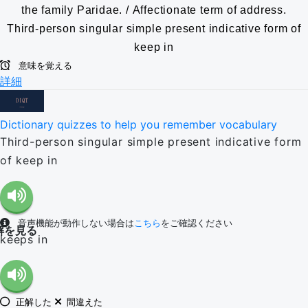
the family Paridae. / Affectionate term of address.
Third-person singular simple present indicative form of
keep in
意味を覚える
詳細
Dictionary quizzes to help you remember vocabulary
Third-person singular simple present indicative form
of keep in
音声機能が動作しない場合は
こちら
をご確認ください
解を見る
keeps in
正解した
間違えた