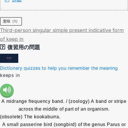
意味（1）
Third-person
singular
simple
present
indicative
form
of
keep
in
復習用の問題
Dictionary quizzes to help you remember the meaning
keeps in
A midrange frequency band. / (zoology) A band or stripe
across the middle of part of an organism.
(obsolete) The kookaburra.
A small passerine bird (songbird) of the genus Parus or