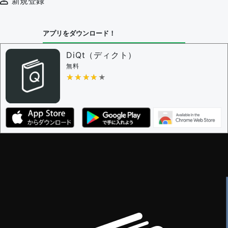
新規登録
審査に対する投票権限を持つユーザー -
編集者
決定に必要な投票数 -
1
アプリをダウンロード！
問題の編集設定
問題の編集権限を持つユーザー -
すべてのユーザー
DiQt（ディクト）
審査に対する投票権限を持つユーザー -
すべてのユー
無料
ザー
★★★★★
★★★★★
決定に必要な投票数 -
1
編集ガイドライン