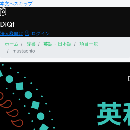
本文へスキップ
DiQt
法人様向け
ログイン
ホーム
辞書
英語 - 日本語
項目一覧
mustachio