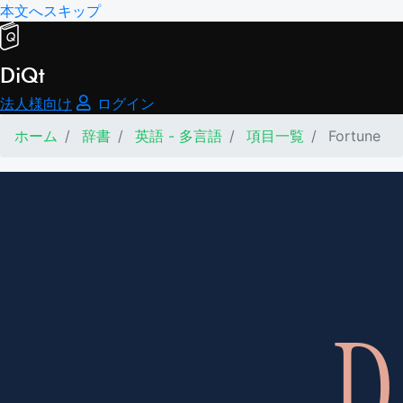
本文へスキップ
DiQt
法人様向け
ログイン
ホーム
辞書
英語 - 多言語
項目一覧
Fortune