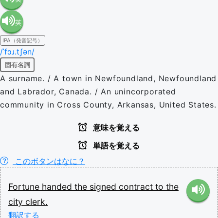
英
語（米
IPA（発音記号）
語（イ
国）
/ˈfɔɹ.tʃən/
固有名詞
ギリ
(en-US)
A surname. / A town in Newfoundland, Newfoundland
and Labrador, Canada. / An unincorporated
ス）
community in Cross County, Arkansas, United States.
(en-GB)
意味を覚える
単語を覚える
このボタンはなに？
Fortune
handed
the
signed
contract
to
the
city
clerk.
翻訳する