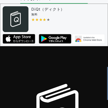
問題の編集権限を持つユーザー -
すべてのユーザー
審査に対する投票権限を持つユーザー -
編集者
DiQt（ディクト）
決定に必要な投票数 -
1
無料
★★★★★
★★★★★
編集ガイドライン