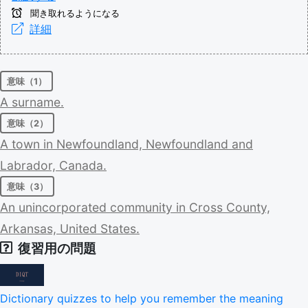
聞き取れるようになる
詳細
意味（1）
A
surname.
意味（2）
A
town
in
Newfoundland,
Newfoundland
and
Labrador,
Canada.
意味（3）
An
unincorporated
community
in
Cross
County,
Arkansas,
United
States.
復習用の問題
Dictionary quizzes to help you remember the meaning