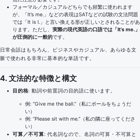
フォーマル／カジュアルどちらでも頻繁に使われます
が、「It’s me.」などの表現はSATなどの試験の文法問題
では「It is I.」と言い換える形が正しいとされることがあ
ります。ただし、
実際の現代英語の口語では「It’s me.」
が圧倒的に一般的
です。
日常会話はもちろん、ビジネスやカジュアル、あらゆる文
脈で使われる非常に基本的な単語です。
4. 文法的な特徴と構文
目的格
: 動詞や前置詞の目的語に使います。
例: “Give me the ball.”（私にボールをちょうだ
い）
例: “Please sit with me.”（私の隣に座ってくださ
い）
可算／不可算
: 代名詞なので、名詞の可算・不可算と