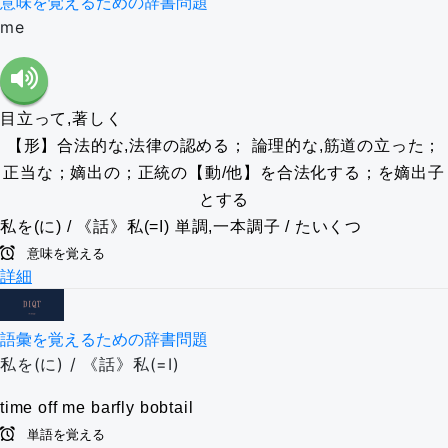
意味を覚えるための辞書問題
me
目立って,著しく
【形】合法的な,法律の認める； 論理的な,筋道の立った；
正当な；嫡出の；正統の【動/他】を合法化する；を嫡出子
とする
私を(に) / 《話》私(=I)
単調,一本調子 / たいくつ
意味を覚える
詳細
語彙を覚えるための辞書問題
私を(に) / 《話》私(=I)
time off
me
barfly
bobtail
単語を覚える