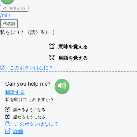
IPA（発音記号）
/miː/
代名詞
私を(に) / 《話》私(=I)
意味を覚える
単語を覚える
このボタンはなに？
Can
you
help
me?
翻訳する
私を助けてくれますか？
読めるようになる
話せるようになる
このボタンはなに？
詳細