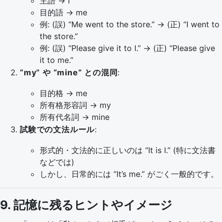
主語 → I
目的語 → me
例: (誤) “Me went to the store.” → (正) “I went to
the store.”
例: (誤) “Please give it to I.” → (正) “Please give
it to me.”
“my” や “mine” との混同
:
目的格 → me
所有格形容詞 → my
所有代名詞 → mine
試験での文法ルール
:
形式的・文法的に正しいのは “It is I.” (特に文法書
などでは)
しかし、日常的には “It’s me.” がごく一般的です。
9. 記憶に残るヒントやイメージ