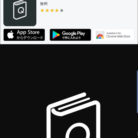
審査に対する投票権限を持つユーザー -
すべてのユー
無料
ザー
★★★★★
★★★★★
決定に必要な投票数 -
1
編集ガイドライン