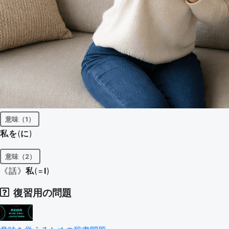
意味（1）
私を
(
に
)
意味（2）
《話》
私
(=
I
)
復習用の問題