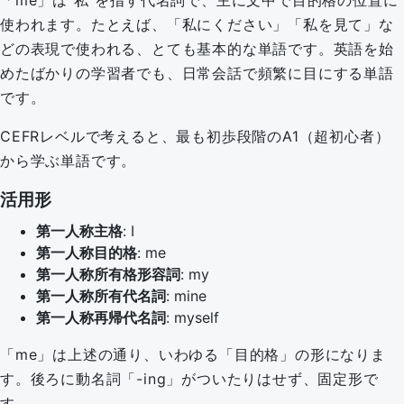
「me」は“私”を指す代名詞で、主に文中で目的格の位置に
使われます。たとえば、「私にください」「私を見て」な
どの表現で使われる、とても基本的な単語です。英語を始
めたばかりの学習者でも、日常会話で頻繁に目にする単語
です。
CEFRレベルで考えると、最も初歩段階のA1（超初心者）
から学ぶ単語です。
活用形
第一人称主格
: I
第一人称目的格
: me
第一人称所有格形容詞
: my
第一人称所有代名詞
: mine
第一人称再帰代名詞
: myself
「me」は上述の通り、いわゆる「目的格」の形になりま
す。後ろに動名詞「-ing」がついたりはせず、固定形で
す。