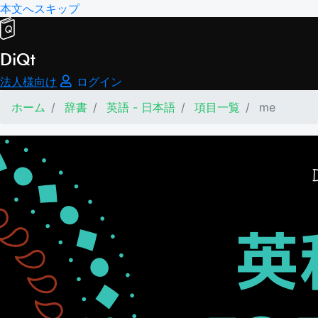
本文へスキップ
DiQt
法人様向け
ログイン
ホーム
辞書
英語 - 日本語
項目一覧
me