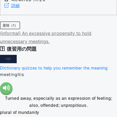
詳細
意味（1）
(informal)
An
excessive
propensity
to
hold
unnecessary
meetings.
復習用の問題
Dictionary quizzes to help you remember the meaning
meetingitis
Turned away, especially as an expression of feeling;
also, offended; unpropitious.
plural of mundanity