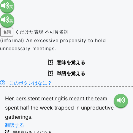
英
英
語（米
くだけた表現
不可算名詞
名詞
語（イ
国）
(informal) An excessive propensity to hold
unnecessary meetings.
ギリ
(en-US)
意味を覚える
ス）
単語を覚える
このボタンはなに？
(en-GB)
Her
persistent
meetingitis
meant
the
team
spent
half
the
week
trapped
in
unproductive
gatherings.
翻訳する
聞き取れるようになる