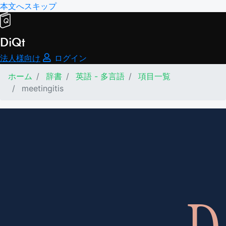
本文へスキップ
DiQt
法人様向け
ログイン
ホーム
辞書
英語 - 多言語
項目一覧
meetingitis