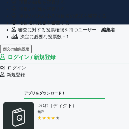
項目の編集を審査する
項目の削除を審査する
重複の恐れのある項目名の追加を審査する
項目名の変更を審査する
審査に対する投票権限を持つユーザー -
編集者
決定に必要な投票数 -
1
例文の編集設定
ログイン / 新規登録
例文の編集権限を持つユーザー -
すべてのユーザー
例文の削除を審査する
ログイン
審査に対する投票権限を持つユーザー -
編集者
新規登録
決定に必要な投票数 -
1
問題の編集設定
アプリをダウンロード！
問題の編集権限を持つユーザー -
すべてのユーザー
審査に対する投票権限を持つユーザー -
編集者
DiQt（ディクト）
決定に必要な投票数 -
1
無料
★★★★★
★★★★★
編集ガイドライン