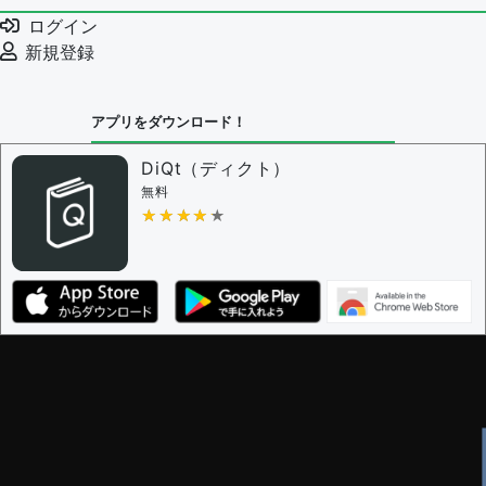
例文の編集を審査する
ログイン
例文の削除を審査する
新規登録
審査に対する投票権限を持つユーザー -
編集者
決定に必要な投票数 -
1
アプリをダウンロード！
問題の編集設定
問題の編集権限を持つユーザー -
すべてのユーザー
DiQt（ディクト）
審査に対する投票権限を持つユーザー -
すべてのユー
無料
ザー
★★★★★
★★★★★
決定に必要な投票数 -
1
編集ガイドライン