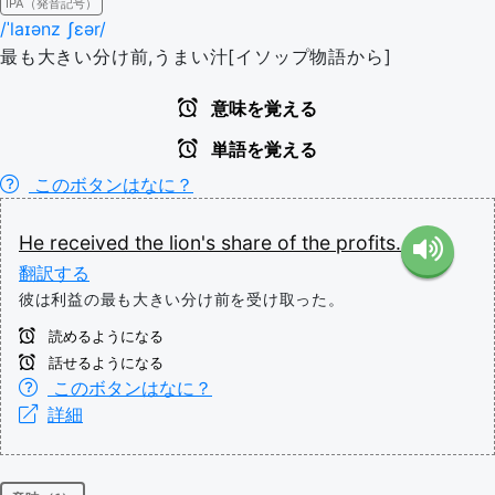
IPA（発音記号）
/ˈlaɪənz ʃɛər/
最も大きい分け前,うまい汁[イソップ物語から]
意味を覚える
単語を覚える
このボタンはなに？
He
received
the
lion's
share
of
the
profits.
翻訳する
彼は利益の最も大きい分け前を受け取った。
読めるようになる
話せるようになる
このボタンはなに？
詳細