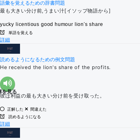
語彙を覚えるための辞書問題
最も大きい分け前,うまい汁[イソップ物語から]
yucky
licentious
good humour
lion's share
単語を覚える
詳細
読めるようになるための例文問題
He received the lion's share of the profits.
解を見る
彼は利益の最も大きい分け前を受け取った。
正解した
間違えた
読めるようになる
詳細