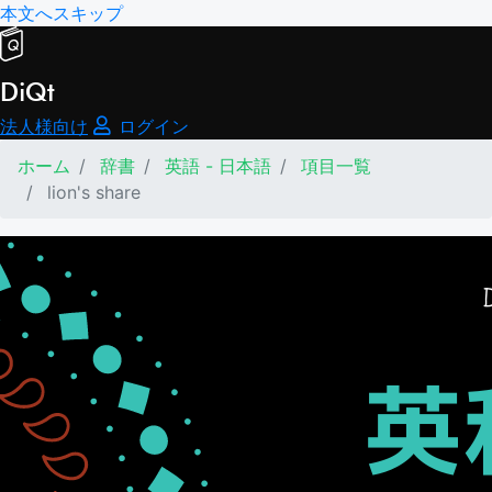
本文へスキップ
DiQt
法人様向け
ログイン
ホーム
辞書
英語 - 日本語
項目一覧
lion's share