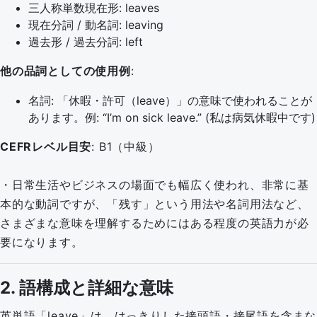
三人称単数現在形: leaves
現在分詞 / 動名詞: leaving
過去形 / 過去分詞: left
他の品詞としての使用例
:
名詞: 「休暇・許可（leave）」の意味で使われることが
あります。例: “I’m on sick leave.” (私は病気休暇中です)
CEFRレベル目安
: B1（中級）
・日常生活やビジネスの場面でも幅広く使われ、非常に基
本的な動詞ですが、「残す」という用法や名詞用法など、
さまざまな意味を理解するためにはある程度の英語力が必
要になります。
2. 語構成と詳細な意味
英単語「leave」は、はっきりした接頭語・接尾語を含まな