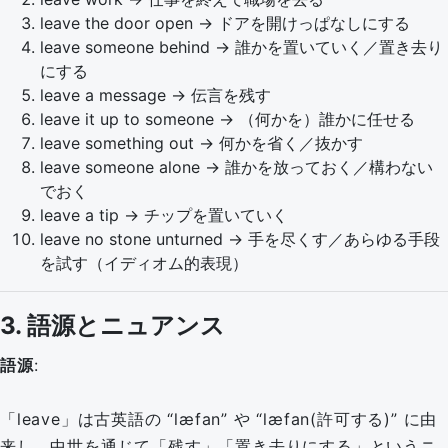
leave the door open → ドアを開けっぱなしにする
leave someone behind → 誰かを置いていく／置き去り
にする
leave a message → 伝言を残す
leave it up to someone → （何かを）誰かに任せる
leave something out → 何かを省く／抜かす
leave someone alone → 誰かを放っておく／構わない
でおく
leave a tip → チップを置いていく
leave no stone unturned → 手を尽くす／あらゆる手段
を試す（イディオム的表現）
3. 語源とニュアンス
語源
:
「leave」は古英語の “læfan” や “læfan(許可する)” に由
来し、中世を通じて「残す」「置き去りにする」というニ