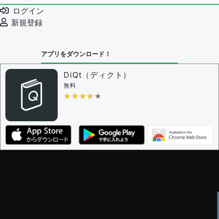
例文の編集を審査する
ログイン
例文の削除を審査する
新規登録
審査に対する投票権限を持つユーザー -
編集者
決定に必要な投票数 -
1
アプリをダウンロード！
問題の編集設定
問題の編集権限を持つユーザー -
すべてのユーザー
DiQt（ディクト）
審査に対する投票権限を持つユーザー -
すべてのユー
無料
ザー
★★★★★
★★★★★
決定に必要な投票数 -
1
編集ガイドライン