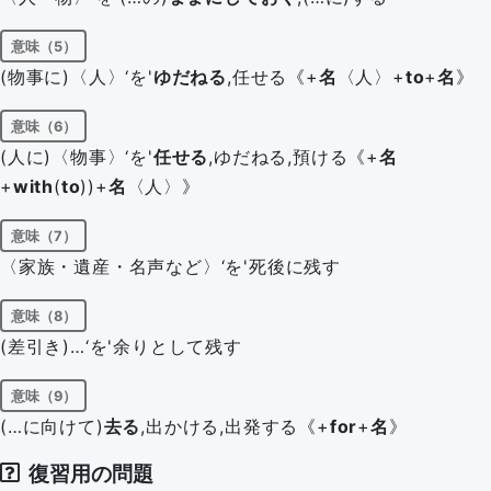
意味（5）
(物事に)〈人〉‘を'
ゆだねる
,任せる《+
名
〈人〉+
to
+
名
》
意味（6）
(人に)〈物事〉‘を'
任せる
,ゆだねる,預ける《+
名
+
with
(
to
))+
名
〈人〉》
意味（7）
〈家族・遺産・名声など〉‘を'死後に残す
意味（8）
(差引き)…‘を'余りとして残す
意味（9）
(…に向けて)
去る
,出かける,出発する《+
for
+
名
》
復習用の問題