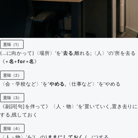
意味（1）
(…に向かって)〈場所〉‘を'
去る
,離れる;〈人〉‘の'所を去る
《+
名
+
for
+
名
》
意味（2）
〈会・学校など〉‘を'
やめる
,〈仕事など〉‘を'やめる
意味（3）
《副詞[句]を伴って》〈人・物〉‘を'置いていく,置き去りに
する,残しておく
意味（4）
〈人・物〉‘を'(…の)
ままにしておく
,(…に)する