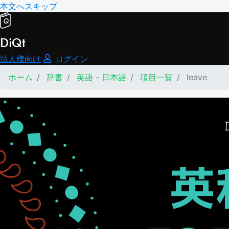
本文へスキップ
DiQt
法人様向け
ログイン
ホーム
辞書
英語 - 日本語
項目一覧
leave