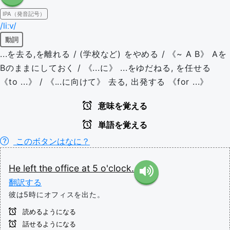
IPA（発音記号）
/liːv/
動詞
...を去る,を離れる / (学校など) をやめる / 《~ A B》 Aを
Bのままにしておく / 《...に》 ...をゆだねる, を任せる
《to ...》 / 《...に向けて》 去る, 出発する 《for ...》
意味を覚える
単語を覚える
このボタンはなに？
He
left
the
office
at
5
o'clock.
翻訳する
彼は5時にオフィスを出た。
読めるようになる
話せるようになる