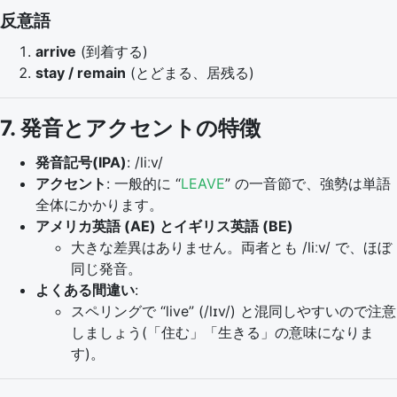
反意語
arrive
(到着する)
stay / remain
(とどまる、居残る)
7. 発音とアクセントの特徴
発音記号(IPA)
: /liːv/
アクセント
: 一般的に “
LEAVE
” の一音節で、強勢は単語
全体にかかります。
アメリカ英語 (AE) とイギリス英語 (BE)
大きな差異はありません。両者とも /liːv/ で、ほぼ
同じ発音。
よくある間違い
:
スペリングで “live” (/lɪv/) と混同しやすいので注意
しましょう(「住む」「生きる」の意味になりま
す)。