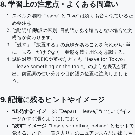
8. 学習上の注意点・よくある間違い
スペルの混同: “leave” と “live” は綴りも音も似ているた
め要注意。
他動詞/自動詞の区別: 目的語がある場合とない場合で文
構造が変わります。
「残す」「放置する」の意味があることを忘れがち: 単
に「去る」だけでなく、状態を残す用法を意識する。
試験対策: TOEICや英検などでも「leave for Tokyo」
「leave something on the table」のような表現が頻
出。前置詞の使い分けや目的語の位置に注意しましょ
う。
9. 記憶に残るヒントやイメージ
“出発する” イメージ
: “Depart = leave,” “出ていく”イメ
ージがすぐ湧くようにしておく。
“残す” イメージ
: “Leave something behind” とセットで
覚えることで、「置き去り」のニュアンスを思い出しや