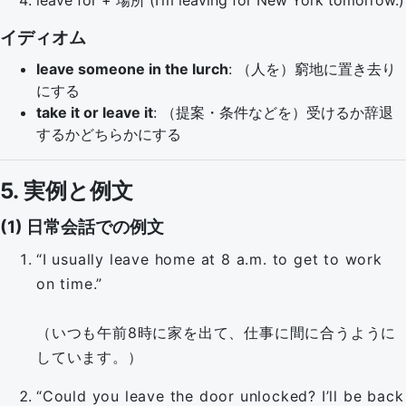
leave for + 場所 (I’m leaving for New York tomorrow.)
イディオム
leave someone in the lurch
: （人を）窮地に置き去り
にする
take it or leave it
: （提案・条件などを）受けるか辞退
するかどちらかにする
5. 実例と例文
(1) 日常会話での例文
“I usually leave home at 8 a.m. to get to work
on time.”
（いつも午前8時に家を出て、仕事に間に合うように
しています。）
“Could you leave the door unlocked? I’ll be back