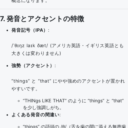
概念になります。
7. 発音とアクセントの特徴
発音記号（IPA）
:
/ˈθɪŋz laɪk ðæt/ (アメリカ英語・イギリス英語とも
大きくは変わりません)
強勢（アクセント）
:
“things” と “that” にやや強めのアクセントが置かれ
やすいです。
“THINgs LIKE THAT” のように “things” と “that”
を少し強調しがち。
よくある発音の間違い
:
“things” の語頭の /θ/（舌を歯の間に添える無声歯