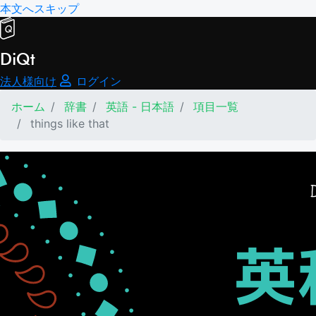
本文へスキップ
DiQt
法人様向け
ログイン
ホーム
辞書
英語 - 日本語
項目一覧
things like that