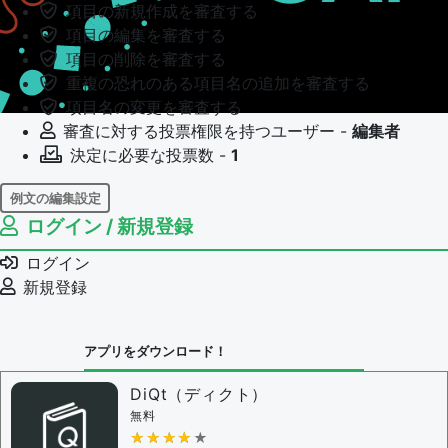
項目の新規作成を審査する
項目の編集を審査する
項目の削除を審査する
重複の恐れのある項目名の追加を審査する
項目名の変更を審査する
審査に対する投票権限を持つユーザー -
編集者
決定に必要な投票数 -
1
例文の編集設定
ログイン / 新規登録
例文の編集権限を持つユーザー -
すべてのユーザー
例文の編集を審査する
ログイン
例文の削除を審査する
新規登録
審査に対する投票権限を持つユーザー -
編集者
決定に必要な投票数 -
1
アプリをダウンロード！
問題の編集設定
問題の編集権限を持つユーザー -
すべてのユーザー
DiQt（ディクト）
審査に対する投票権限を持つユーザー -
すべてのユー
無料
ザー
★★★★★
★★★★★