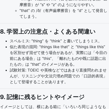
摩擦音）が “s” や “z” のようになりやすい。
“that” の /ð/（有声歯摩擦音）を “d” として発音し
てしまう。
8. 学習上の注意点・よくある間違い
スペルミス: “thing” を “think” と書いてしまうミス。
似た表現の混同: “things like that” と “things like this”
を区別せず混ぜて使う場合があるが、実際には「今目の
前にある場合」は “this”、「離れたものや既に話題に出
たもの」は “that” のイメージがある。
試験対策: TOEIC や英検などではあまり直接問われませ
んが、リスニングや文法穴埋め問題での「口語的表現」
として登場することがあります。
9. 記憶に残るヒントやイメージ
イメージとしては、横にある箱に「いろいろ同じようなも