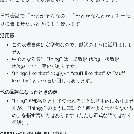
日常会話で「〜とかそんなの」「〜とかなんとか」を一括
りに含ませたいときによく使います。
活用形
この表現自体は定型句なので、動詞のように活用はしま
せん。
中心となる名詞 “thing” は、単数形
thing
、複数形
things
という変化があります。
“things like that” のほかに “stuff like that” や “stuff
like this” という言い回しもあります。
他の品詞になったときの例
“thing” が形容詞として使われることは基本的にありませ
んが、 “thingy” のように口語で「何かよくわからないも
の」を指す言い方はあります（ただし正式な語ではなく
俗語）。
CEFRレベルの目安: B1（中級）