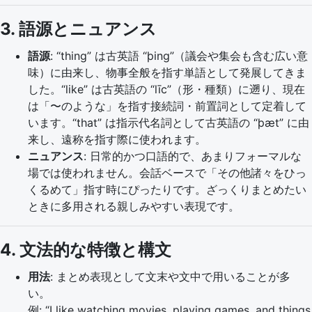
3. 語源とニュアンス
語源
: “thing” は古英語 “þing”（議会や集会も含む広い意
味）に由来し、物事全般を指す単語として発展してきま
した。“like” は古英語の “līc”（形・種類）に遡り、現在
は「〜のような」を指す接続詞・前置詞として定着して
います。“that” は指示代名詞として古英語の “þæt” に由
来し、遠称を指す際に使われます。
ニュアンス
: 日常的かつ口語的で、あまりフォーマルな
場では使われません。会話ベースで「その他諸々をひっ
くるめて」指す時にぴったりです。ざっくりまとめたい
ときに多用される親しみやすい表現です。
4. 文法的な特徴と構文
用法
: まとめ表現として文末や文中で用いることが多
い。
例: “I like watching movies, playing games, and things