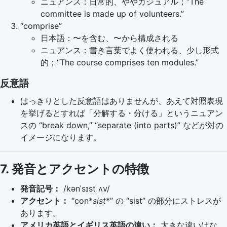
ニュアンス：日常的、ややカジュアル；“The
committee is made up of volunteers.”
“comprise”
日本語：〜を含む、〜から構成される
ニュアンス：書き言葉でよく使われる、少し形式
的；“The course comprises ten modules.”
反意語
はっきりとした反意語はありませんが、あえて対照表現
を挙げるとすれば「分解する・分ける」というニュアン
スの “break down,” “separate (into parts)” などが対の
イメージになります。
7. 発音とアクセントの特徴
発音記号：
/kənˈsɪst ʌv/
アクセント：
“con*
sist
*” の “sist” の部分にストレスが
あります。
アメリカ英語とイギリス英語の違い：
大きな違いはな