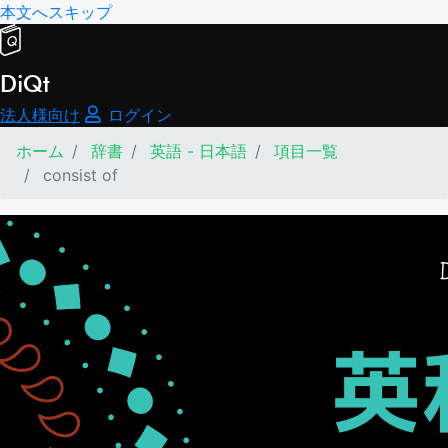
本文へスキップ
DiQt
法人様向け
ログイン
ホーム
辞書
英語 - 日本語
項目一覧
consist of