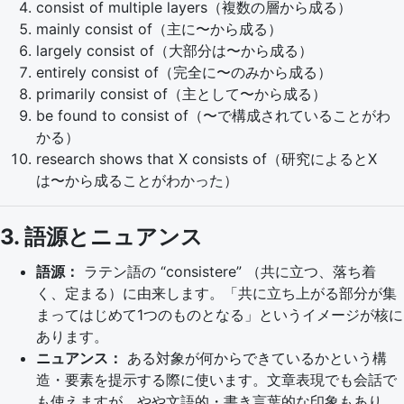
consist of multiple layers（複数の層から成る）
mainly consist of（主に〜から成る）
largely consist of（大部分は〜から成る）
entirely consist of（完全に〜のみから成る）
primarily consist of（主として〜から成る）
be found to consist of（〜で構成されていることがわ
かる）
research shows that X consists of（研究によるとX
は〜から成ることがわかった）
3. 語源とニュアンス
語源：
ラテン語の “consistere” （共に立つ、落ち着
く、定まる）に由来します。「共に立ち上がる部分が集
まってはじめて1つのものとなる」というイメージが核に
あります。
ニュアンス：
ある対象が何からできているかという構
造・要素を提示する際に使います。文章表現でも会話で
も使えますが、やや文語的・書き言葉的な印象もあり、