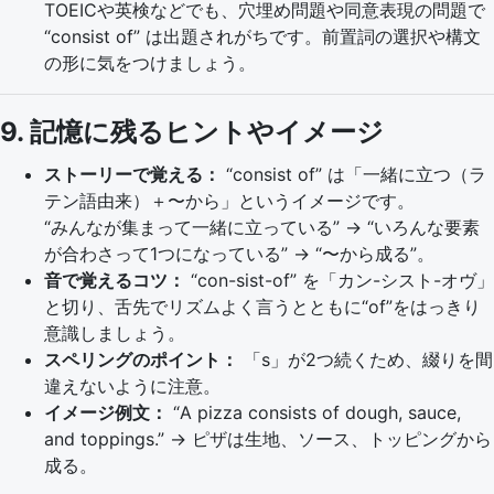
TOEICや英検などでも、穴埋め問題や同意表現の問題で
“consist of” は出題されがちです。前置詞の選択や構文
の形に気をつけましょう。
9. 記憶に残るヒントやイメージ
ストーリーで覚える：
“consist of” は「一緒に立つ（ラ
テン語由来）＋〜から」というイメージです。
“みんなが集まって一緒に立っている” → “いろんな要素
が合わさって1つになっている” → “〜から成る”。
音で覚えるコツ：
“con-sist-of” を「カン-シスト-オヴ」
と切り、舌先でリズムよく言うとともに“of”をはっきり
意識しましょう。
スペリングのポイント：
「s」が2つ続くため、綴りを間
違えないように注意。
イメージ例文：
“A pizza consists of dough, sauce,
and toppings.” → ピザは生地、ソース、トッピングから
成る。