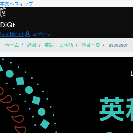
本文へスキップ
DiQt
法人様向け
ログイン
ホーム
辞書
英語 - 日本語
項目一覧
assessor