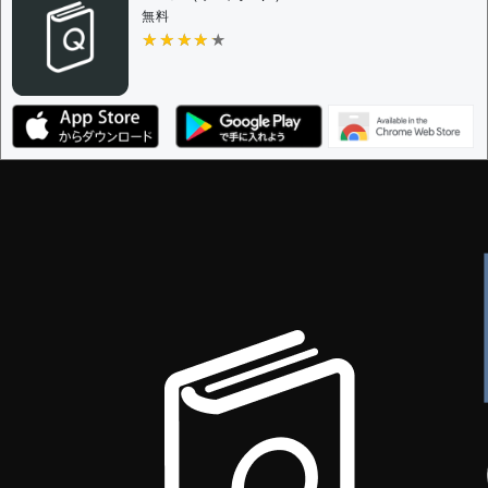
審査に対する投票権限を持つユーザー -
すべてのユー
無料
ザー
★★★★★
★★★★★
決定に必要な投票数 -
1
編集ガイドライン