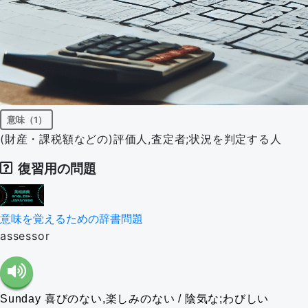
意味（1）
(財産・課税額などの)評価人,査定者;状況を判定する人
復習用の問題
意味を覚えるための辞書問題
assessor
Sunday
喜びのない,楽しみのない / 陰気な;わびしい