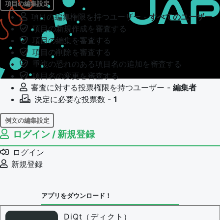
項目の編集設定
項目の編集権限を持つユーザー -
すべてのユーザー
項目の新規作成を審査する
項目の編集を審査する
項目の削除を審査する
重複の恐れのある項目名の追加を審査する
項目名の変更を審査する
審査に対する投票権限を持つユーザー -
編集者
決定に必要な投票数 -
1
例文の編集設定
ログイン / 新規登録
例文の編集権限を持つユーザー -
すべてのユーザー
例文の編集を審査する
ログイン
例文の削除を審査する
新規登録
審査に対する投票権限を持つユーザー -
編集者
決定に必要な投票数 -
1
アプリをダウンロード！
問題の編集設定
問題の編集権限を持つユーザー -
すべてのユーザー
DiQt（ディクト）