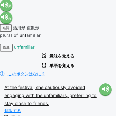
英
英
語（米
活用形
複数形
名詞
語（イ
国）
plural of unfamiliar
ギリ
(en-US)
unfamiliar
原形:
意味を覚える
ス）
単語を覚える
(en-GB)
このボタンはなに？
At
the
festival,
she
cautiously
avoided
engaging
with
the
unfamiliars,
preferring
to
stay
close
to
friends.
翻訳する