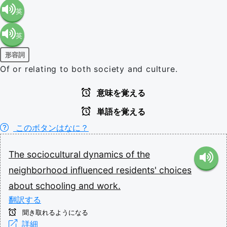
英
英
語（米
形容詞
語（イ
国）
Of or relating to both society and culture.
ギリ
(en-US)
意味を覚える
単語を覚える
ス）
このボタンはなに？
(en-GB)
The
sociocultural
dynamics
of
the
neighborhood
influenced
residents'
choices
about
schooling
and
work.
翻訳する
聞き取れるようになる
詳細