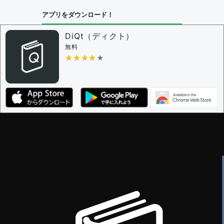
問題の編集設定
アプリをダウンロード！
問題の編集権限を持つユーザー -
すべてのユーザー
審査に対する投票権限を持つユーザー -
編集者
DiQt（ディクト）
決定に必要な投票数 -
1
無料
★★★★★
★★★★★
編集ガイドライン