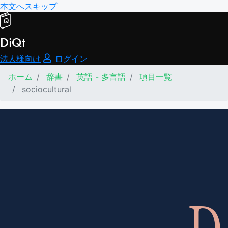
本文へスキップ
DiQt
法人様向け
ログイン
ホーム
辞書
英語 - 多言語
項目一覧
sociocultural