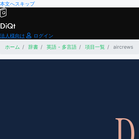
本文へスキップ
DiQt
法人様向け
ログイン
ホーム
辞書
英語 - 多言語
項目一覧
aircrews