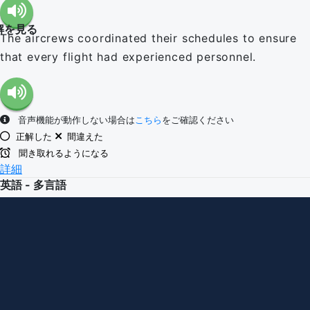
解を見る
The aircrews coordinated their schedules to ensure
that every flight had experienced personnel.
音声機能が動作しない場合は
こちら
をご確認ください
正解した
間違えた
聞き取れるようになる
詳細
英語 - 多言語