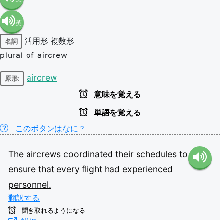
英
語（米
活用形
複数形
名詞
語（イ
国）
plural of aircrew
ギリ
(en-US)
aircrew
原形:
意味を覚える
ス）
単語を覚える
(en-GB)
このボタンはなに？
The
aircrews
coordinated
their
schedules
to
ensure
that
every
flight
had
experienced
personnel.
翻訳する
聞き取れるようになる