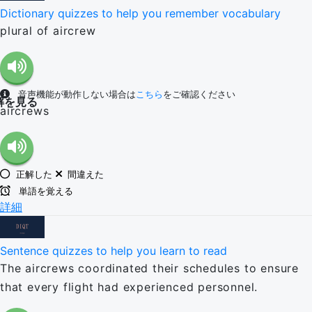
Dictionary quizzes to help you remember vocabulary
plural of aircrew
音声機能が動作しない場合は
こちら
をご確認ください
解を見る
aircrews
正解した
間違えた
単語を覚える
詳細
Sentence quizzes to help you learn to read
The aircrews coordinated their schedules to ensure
that every flight had experienced personnel.