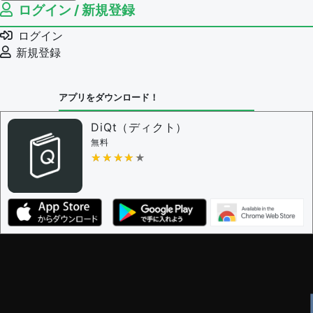
ログイン / 新規登録
例文の編集権限を持つユーザー -
すべてのユーザー
例文の削除を審査する
ログイン
審査に対する投票権限を持つユーザー -
編集者
新規登録
決定に必要な投票数 -
1
問題の編集設定
アプリをダウンロード！
問題の編集権限を持つユーザー -
すべてのユーザー
審査に対する投票権限を持つユーザー -
編集者
DiQt（ディクト）
決定に必要な投票数 -
1
無料
★★★★★
★★★★★
編集ガイドライン