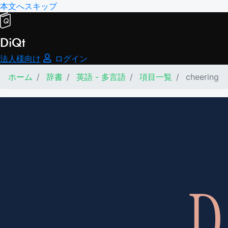
本文へスキップ
DiQt
法人様向け
ログイン
ホーム
辞書
英語 - 多言語
項目一覧
cheering