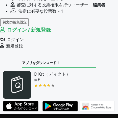
審査に対する投票権限を持つユーザー -
編集者
決定に必要な投票数 -
1
例文の編集設定
ログイン / 新規登録
例文の編集権限を持つユーザー -
すべてのユーザー
例文の削除を審査する
ログイン
審査に対する投票権限を持つユーザー -
編集者
新規登録
決定に必要な投票数 -
1
問題の編集設定
アプリをダウンロード！
問題の編集権限を持つユーザー -
すべてのユーザー
審査に対する投票権限を持つユーザー -
編集者
DiQt（ディクト）
決定に必要な投票数 -
1
無料
★★★★★
★★★★★
編集ガイドライン