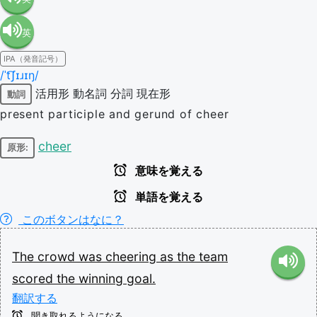
英
語（米
IPA（発音記号）
語（イ
国）
/ˈt͡ʃɪɹɪŋ/
活用形
動名詞
分詞
現在形
動詞
ギリ
(en-US)
present participle and gerund of cheer
ス）
cheer
原形:
意味を覚える
(en-GB)
単語を覚える
このボタンはなに？
The
crowd
was
cheering
as
the
team
scored
the
winning
goal.
翻訳する
聞き取れるようになる