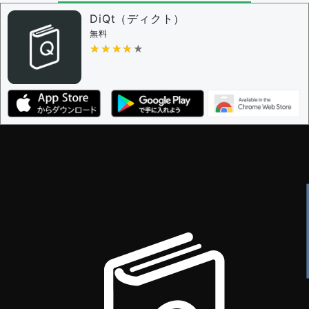
問題の編集権限を持つユーザー -
すべてのユーザー
審査に対する投票権限を持つユーザー -
編集者
DiQt（ディクト）
決定に必要な投票数 -
1
無料
★★★★★
★★★★★
編集ガイドライン