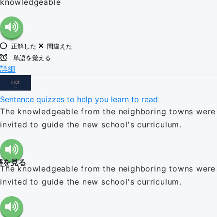
knowledgeable
正解した
間違えた
単語を覚える
詳細
Sentence quizzes to help you learn to read
The knowledgeable from the neighboring towns were
invited to guide the new school's curriculum.
解を見る
The knowledgeable from the neighboring towns were
invited to guide the new school's curriculum.