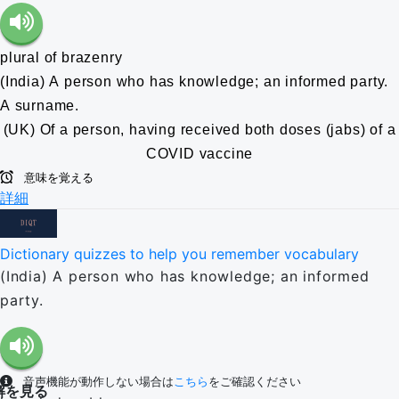
plural of brazenry
(India) A person who has knowledge; an informed party.
A surname.
(UK) Of a person, having received both doses (jabs) of a
COVID vaccine
意味を覚える
詳細
Dictionary quizzes to help you remember vocabulary
(India) A person who has knowledge; an informed
party.
音声機能が動作しない場合は
こちら
をご確認ください
解を見る