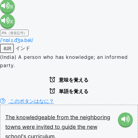
英
英
語（米
IPA（発音記号）
語（イ
国）
/ˈnɒl.ɪ.d͡ʒə.bəl/
インド
名詞
ギリ
(en-US)
(India) A person who has knowledge; an informed
party.
ス）
意味を覚える
(en-GB)
単語を覚える
このボタンはなに？
The
knowledgeable
from
the
neighboring
towns
were
invited
to
guide
the
new
school's
curriculum.