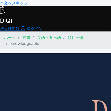
本文へスキップ
DiQt
法人様向け
ログイン
ホーム
辞書
英語 - 多言語
項目一覧
knowledgeable