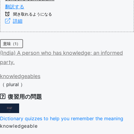
翻訳する
聞き取れるようになる
詳細
意味（1）
(India)
A
person
who
has
knowledge;
an
informed
party.
knowledgeables
（
plural
）
復習用の問題
Dictionary quizzes to help you remember the meaning
knowledgeable