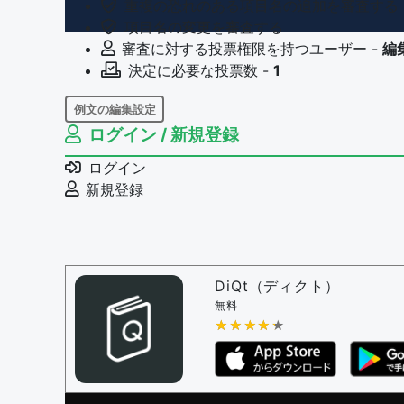
重複の恐れのある項目名の追加を審査する
項目名の変更を審査する
審査に対する投票権限を持つユーザー -
編
決定に必要な投票数 -
1
例文の編集設定
ログイン / 新規登録
例文の編集権限を持つユーザー -
すべての
例文の削除を審査する
ログイン
審査に対する投票権限を持つユーザー -
編
新規登録
決定に必要な投票数 -
1
問題の編集設定
問題の編集権限を持つユーザー -
すべての
審査に対する投票権限を持つユーザー -
編
DiQt（ディクト）
決定に必要な投票数 -
1
無料
★★★★★
★★★★★
編集ガイドライン