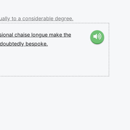
ually
to
a
considerable
degree.
sional
chaise
longue
make
the
doubtedly
bespoke.