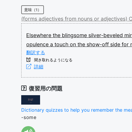
意味（1）
(forms
adjectives
from
nouns
or
adjectives)
C
Elsewhere
the
blingsome
silver-beveled
mi
opulence
a
touch
on
the
show-off
side
for
翻訳する
聞き取れるようになる
詳細
復習用の問題
Dictionary quizzes to help you remember the me
-some