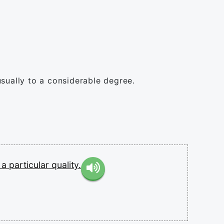
usually to a considerable degree.
y
a
particular
quality.