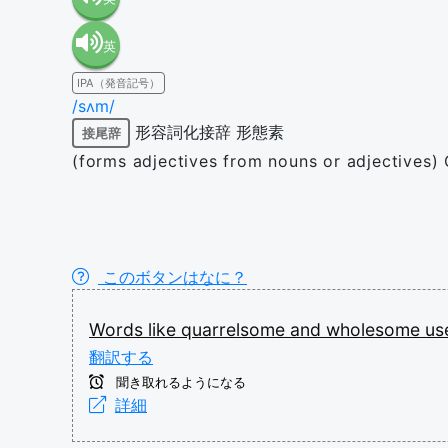
英
語（米
IPA（発音記号）
語（イ
国）
/sʌm/
形容詞化接辞
形態素
接尾辞
ギリ
(en-US)
(forms adjectives from nouns or adjectives) 
ス）
(en-GB)
このボタンはなに？
Words
like
quarrelsome
and
wholesome
us
翻訳する
聞き取れるようになる
詳細