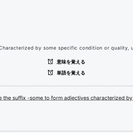
Characterized by some specific condition or quality, 
意味を覚える
単語を覚える
e
the
suffix
-some
to
form
adjectives
characterized
b