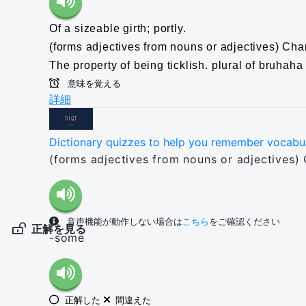
Of a sizeable girth; portly.
(forms adjectives from nouns or adjectives) Char
The property of being ticklish.
plural of bruhaha
意味を覚える
詳細
Dictionary quizzes to help you remember vocabu
(forms adjectives from nouns or adjectives) 
音声機能が動作しない場合は
こちら
をご確認ください
正解を見る
-some
正解した
間違えた