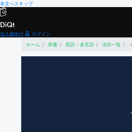
本文へスキップ
DiQt
法人様向け
ログイン
ホーム
辞書
英語 - 多言語
項目一覧
-