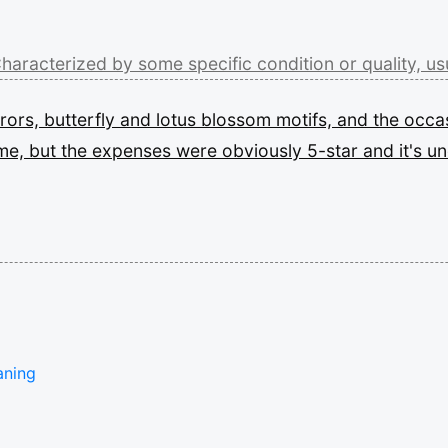
haracterized
by
some
specific
condition
or
quality,
us
rrors,
butterfly
and
lotus
blossom
motifs,
and
the
occa
me,
but
the
expenses
were
obviously
5-star
and
it's
un
aning