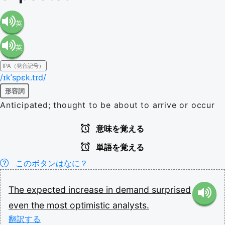
英
英
語（米
IPA（発音記号）
語（イ
国）
/ɪkˈspɛk.tɪd/
形容詞
ギリ
(en-US)
Anticipated; thought to be about to arrive or occur
ス）
意味を覚える
単語を覚える
(en-GB)
このボタンはなに？
The
expected
increase
in
demand
surprised
even
the
most
optimistic
analysts.
翻訳する