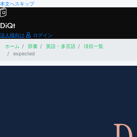
本文へスキップ
DiQt
法人様向け
ログイン
ホーム
辞書
英語 - 多言語
項目一覧
expected