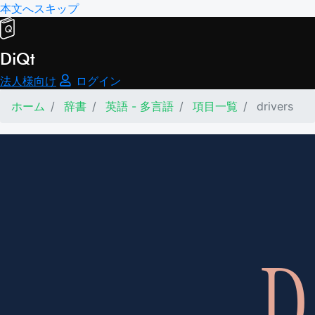
本文へスキップ
DiQt
法人様向け
ログイン
ホーム
辞書
英語 - 多言語
項目一覧
drivers