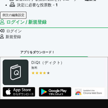
決定に必要な投票数 -
1
例文の編集設定
ログイン / 新規登録
例文の編集権限を持つユーザー -
すべてのユーザー
例文の削除を審査する
ログイン
審査に対する投票権限を持つユーザー -
編集者
新規登録
決定に必要な投票数 -
1
問題の編集設定
アプリをダウンロード！
問題の編集権限を持つユーザー -
すべてのユーザー
審査に対する投票権限を持つユーザー -
編集者
DiQt（ディクト）
決定に必要な投票数 -
1
無料
★★★★★
★★★★★
編集ガイドライン