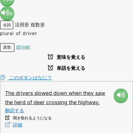
英
語（米
活用形
複数形
名詞
語（イ
国）
plural of driver
ギリ
(en-US)
driver
原形:
意味を覚える
ス）
単語を覚える
(en-GB)
このボタンはなに？
The
drivers
slowed
down
when
they
saw
the
herd
of
deer
crossing
the
highway.
翻訳する
聞き取れるようになる
詳細