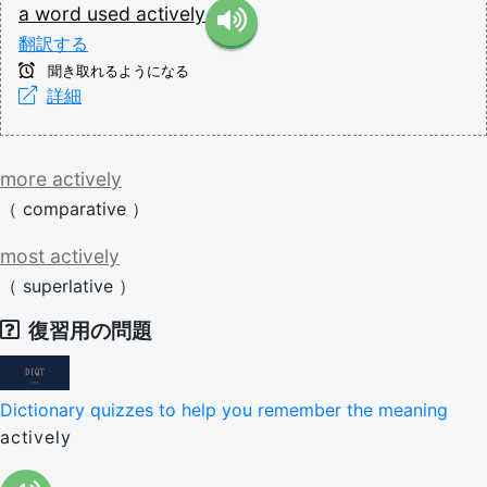
a
word
used
actively
翻訳する
聞き取れるようになる
詳細
more
actively
（
comparative
）
most
actively
（
superlative
）
復習用の問題
Dictionary quizzes to help you remember the meaning
actively