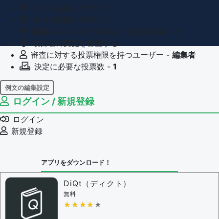
項目の編集を審査する
項目の削除を審査する
重複の恐れのある項目名の追加を審査する
項目名の変更を審査する
審査に対する投票権限を持つユーザー -
編集者
決定に必要な投票数 -
1
例文の編集設定
ログイン / 新規登録
例文の編集権限を持つユーザー -
すべてのユーザー
例文の削除を審査する
ログイン
審査に対する投票権限を持つユーザー -
編集者
新規登録
決定に必要な投票数 -
1
問題の編集設定
アプリをダウンロード！
問題の編集権限を持つユーザー -
すべてのユーザー
審査に対する投票権限を持つユーザー -
編集者
DiQt（ディクト）
決定に必要な投票数 -
1
無料
★★★★★
★★★★★
編集ガイドライン