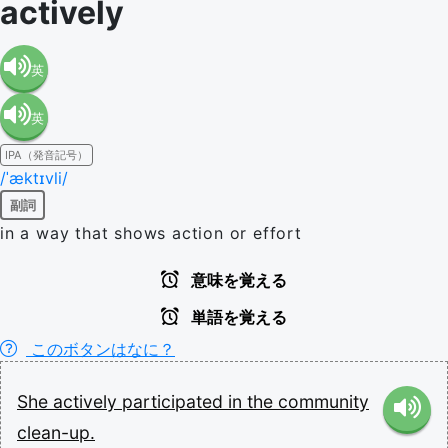
actively
英
英
語（米
IPA（発音記号）
語（イ
国）
/ˈæktɪvli/
副詞
ギリ
(en-US)
in a way that shows action or effort
ス）
意味を覚える
単語を覚える
(en-GB)
このボタンはなに？
She
actively
participated
in
the
community
clean-up.