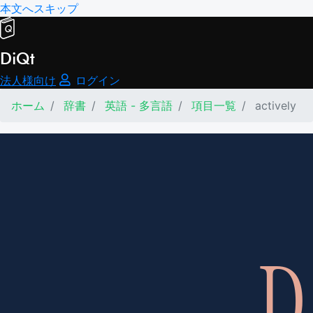
本文へスキップ
DiQt
法人様向け
ログイン
ホーム
辞書
英語 - 多言語
項目一覧
actively