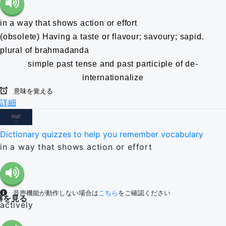
in a way that shows action or effort
(obsolete) Having a taste or flavour; savoury; sapid.
plural of brahmadanda
simple past tense and past participle of de-
internationalize
意味を覚える
詳細
Dictionary quizzes to help you remember vocabulary
in a way that shows action or effort
音声機能が動作しない場合は
こちら
をご確認ください
解を見る
actively