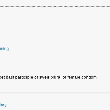
aning
ket
past participle of swell
plural of female condom
lary