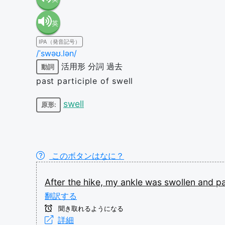
英
語（米
IPA（発音記号）
語（イ
国）
/ˈswəʊ.lən/
活用形
分詞
過去
動詞
ギリ
(en-US)
past participle of swell
ス）
swell
原形:
(en-GB)
このボタンはなに？
After
the
hike,
my
ankle
was
swollen
and
pa
翻訳する
聞き取れるようになる
詳細