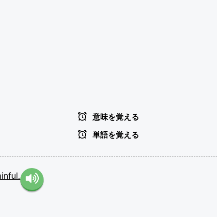
意味を覚える
単語を覚える
inful.