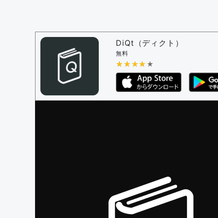
問題の編集設定
問題の編集権限を持つユーザー -
すべての
審査に対する投票権限を持つユーザー -
編
DiQt（ディクト）
決定に必要な投票数 -
1
無料
★★★★★
★★★★★
編集ガイドライン