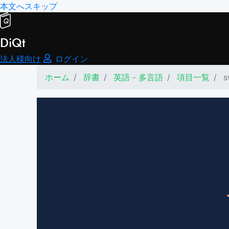
本文へスキップ
DiQt
法人様向け
ログイン
ホーム
辞書
英語 - 多言語
項目一覧
s