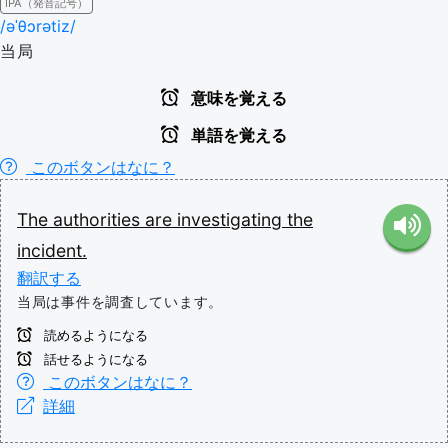
IPA（発音記号）
/əˈθɔrətiz/
当局
意味を覚える
単語を覚える
このボタンはなに？
The
authorities
are
investigating
the
incident.
翻訳する
当局は事件を調査しています。
読めるようになる
話せるようになる
このボタンはなに？
詳細