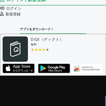
例文の編集を審査する
ログイン
例文の削除を審査する
新規登録
審査に対する投票権限を持つユーザー -
編集者
決定に必要な投票数 -
1
アプリをダウンロード！
問題の編集設定
問題の編集権限を持つユーザー -
すべてのユーザー
DiQt（ディクト）
審査に対する投票権限を持つユーザー -
すべてのユー
無料
ザー
★★★★★
★★★★★
決定に必要な投票数 -
1
編集ガイドライン