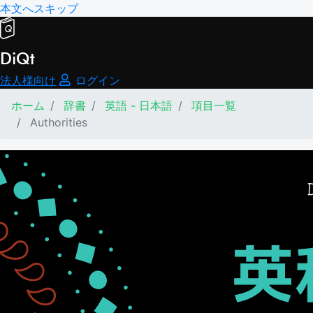
本文へスキップ
DiQt
法人様向け
ログイン
ホーム
辞書
英語 - 日本語
項目一覧
Authorities