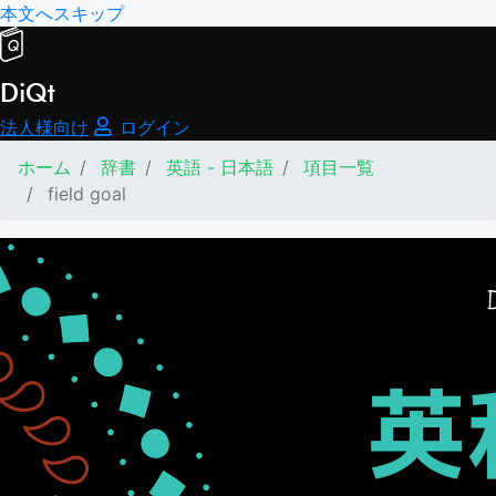
本文へスキップ
DiQt
法人様向け
ログイン
ホーム
辞書
英語 - 日本語
項目一覧
field goal