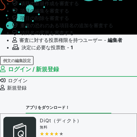
項目の新規作成を審査する
項目の編集を審査する
項目の削除を審査する
重複の恐れのある項目名の追加を審査する
項目名の変更を審査する
審査に対する投票権限を持つユーザー -
編集者
決定に必要な投票数 -
1
例文の編集設定
ログイン / 新規登録
例文の編集権限を持つユーザー -
すべてのユーザー
例文の編集を審査する
ログイン
例文の削除を審査する
新規登録
審査に対する投票権限を持つユーザー -
編集者
決定に必要な投票数 -
1
アプリをダウンロード！
問題の編集設定
問題の編集権限を持つユーザー -
すべてのユーザー
DiQt（ディクト）
審査に対する投票権限を持つユーザー -
すべてのユー
無料
ザー
★★★★★
★★★★★