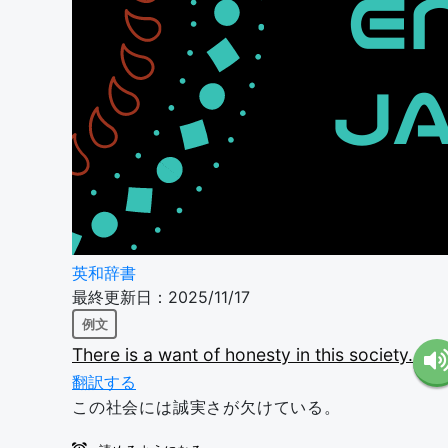
英和辞書
最終更新日：2025/11/17
例文
There
is
a
want
of
honesty
in
this
society.
翻訳する
この社会には誠実さが欠けている。