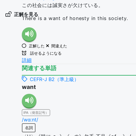
この社会には誠実さが欠けている。
正解を見る
There is a want of honesty in this society.
正解した
間違えた
話せるようになる
詳細
関連する単語
CEFR-J B2（準上級）
want
IPA（発音記号）
/wɑːnt/
名詞