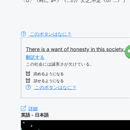
〈U〉《時に a~》《…の》欠乏,不足《of ...》 /
このボタンはなに？
There
is
a
want
of
honesty
in
this
society.
翻訳する
この社会には誠実さが欠けている。
読めるようになる
話せるようになる
このボタンはなに？
詳細
英語 - 日本語