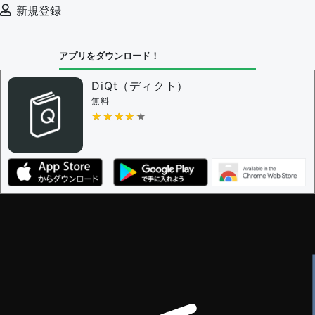
例文の削除を審査する
新規登録
審査に対する投票権限を持つユーザー -
編集者
決定に必要な投票数 -
1
アプリをダウンロード！
問題の編集設定
問題の編集権限を持つユーザー -
すべてのユーザー
DiQt（ディクト）
審査に対する投票権限を持つユーザー -
すべてのユー
無料
ザー
★★★★★
★★★★★
決定に必要な投票数 -
1
編集ガイドライン