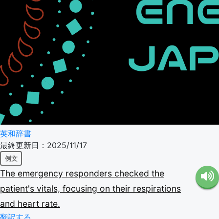
英和辞書
最終更新日：2025/11/17
例文
The
emergency
responders
checked
the
patient's
vitals,
focusing
on
their
respirations
and
heart
rate.
翻訳する