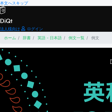
本文へスキップ
DiQt
法人様向け
ログイン
ホーム
辞書
英語 - 日本語
例文一覧
例文