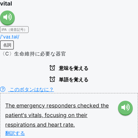
vital
IPA（発音記号）
/'vaɪ.təl/
名詞
〈C〉生命維持に必要な器官
意味を覚える
単語を覚える
このボタンはなに？
The
emergency
responders
checked
the
patient's
vitals,
focusing
on
their
respirations
and
heart
rate.
翻訳する