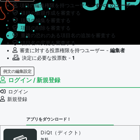
項目の編集権限を持つユーザー -
すべてのユーザー
項目の新規作成を審査する
項目の編集を審査する
項目の削除を審査する
重複の恐れのある項目名の追加を審査する
項目名の変更を審査する
審査に対する投票権限を持つユーザー -
編集者
決定に必要な投票数 -
1
例文の編集設定
ログイン / 新規登録
例文の編集権限を持つユーザー -
すべてのユーザー
例文の編集を審査する
ログイン
例文の削除を審査する
新規登録
審査に対する投票権限を持つユーザー -
編集者
決定に必要な投票数 -
1
アプリをダウンロード！
問題の編集設定
問題の編集権限を持つユーザー -
すべてのユーザー
DiQt（ディクト）
審査に対する投票権限を持つユーザー -
すべてのユー
無料