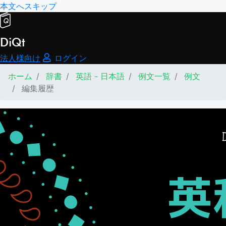
本文へスキップ
DiQt
法人様向け
ログイン
ホーム
辞書
英語 - 日本語
例文一覧
例文
編集履歴