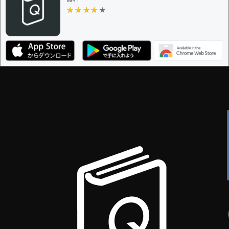
ザー
★★★★★
★★★★★
決定に必要な投票数 -
1
編集ガイドライン