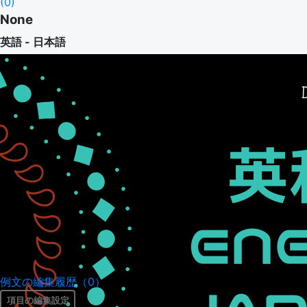
(
0
)
None
英語 - 日本語
例文の編集履歴（0）
項目の編集設定