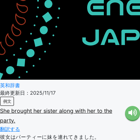
英和辞書
最終更新日：2025/11/17
例文
She
brought
her
sister
along
with
her
to
the
party.
翻訳する
彼女はパーティーに妹を連れてきました。