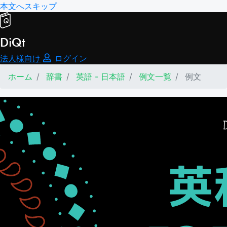
本文へスキップ
DiQt
法人様向け
ログイン
ホーム
辞書
英語 - 日本語
例文一覧
例文