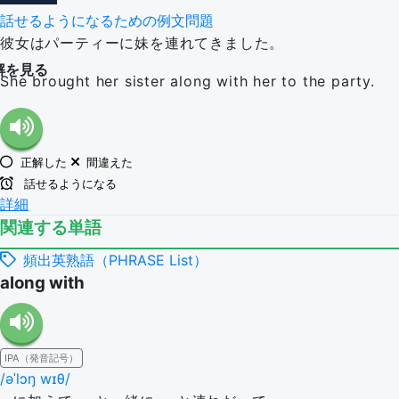
話せるようになるための例文問題
彼女はパーティーに妹を連れてきました。
解を見る
She brought her sister along with her to the party.
正解した
間違えた
話せるようになる
詳細
関連する単語
頻出英熟語（PHRASE List）
along with
IPA（発音記号）
/əˈlɔŋ wɪθ/