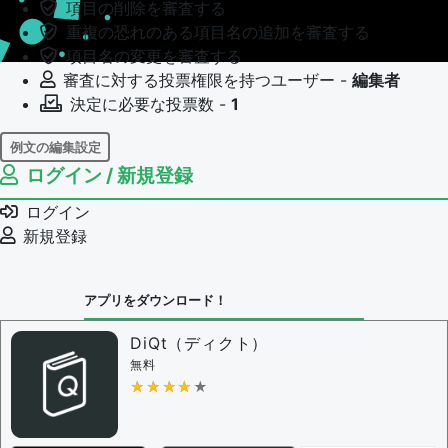
項目の削除を審査する
重複の恐れのある項目名の追加を審査する
項目名の変更を審査する
審査に対する投票権限を持つユーザー -
編集者
決定に必要な投票数 -
1
例文の編集設定
ログイン / 新規登録
例文の編集権限を持つユーザー -
すべてのユーザー
例文の編集を審査する
ログイン
例文の削除を審査する
新規登録
審査に対する投票権限を持つユーザー -
編集者
決定に必要な投票数 -
1
アプリをダウンロード！
問題の編集設定
問題の編集権限を持つユーザー -
すべてのユーザー
DiQt（ディクト）
審査に対する投票権限を持つユーザー -
すべてのユー
無料
ザー
★★★★★
★★★★★
決定に必要な投票数 -
1