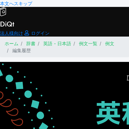
本文へスキップ
DiQt
法人様向け
ログイン
ホーム
辞書
英語 - 日本語
例文一覧
例文
編集履歴