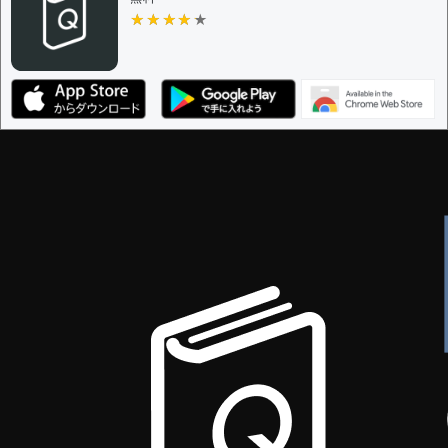
ザー
★★★★★
★★★★★
決定に必要な投票数 -
1
編集ガイドライン