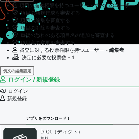
項目の編集権限を持つユーザー -
すべてのユーザー
項目の新規作成を審査する
項目の編集を審査する
項目の削除を審査する
重複の恐れのある項目名の追加を審査する
項目名の変更を審査する
審査に対する投票権限を持つユーザー -
編集者
決定に必要な投票数 -
1
例文の編集設定
ログイン / 新規登録
例文の編集権限を持つユーザー -
すべてのユーザー
例文の編集を審査する
ログイン
例文の削除を審査する
新規登録
審査に対する投票権限を持つユーザー -
編集者
決定に必要な投票数 -
1
アプリをダウンロード！
問題の編集設定
問題の編集権限を持つユーザー -
すべてのユーザー
DiQt（ディクト）
審査に対する投票権限を持つユーザー -
すべてのユー
無料