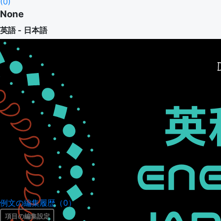
(
0
)
None
英語 - 日本語
例文の編集履歴（0）
項目の編集設定