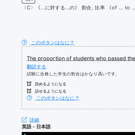
〈C〉《...に対する...の》 割合, 比率 《of ... to .
このボタンはなに？
The
proportion
of
students
who
passed
th
翻訳する
試験に合格した学生の割合はかなり高いです。
読めるようになる
話せるようになる
このボタンはなに？
詳細
英語 - 日本語