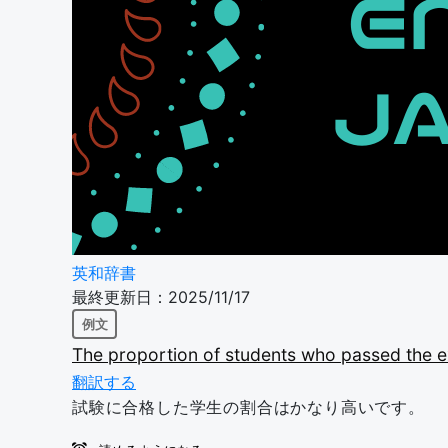
英和辞書
最終更新日：2025/11/17
例文
The
proportion
of
students
who
passed
the
翻訳する
試験に合格した学生の割合はかなり高いです。