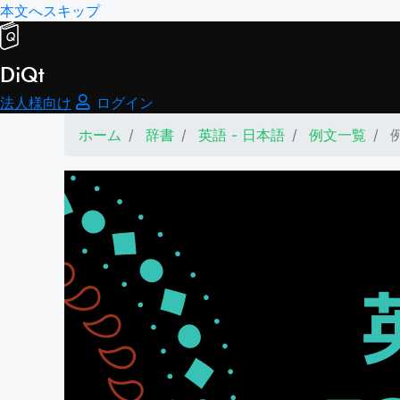
本文へスキップ
DiQt
法人様向け
ログイン
ホーム
辞書
英語 - 日本語
例文一覧