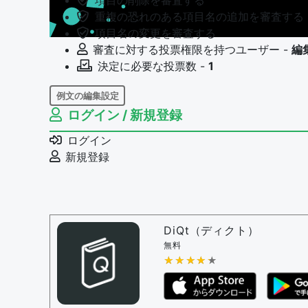
項目の削除を審査する
重複の恐れのある項目名の追加を審査する
項目名の変更を審査する
審査に対する投票権限を持つユーザー -
編
決定に必要な投票数 -
1
例文の編集設定
ログイン / 新規登録
例文の編集権限を持つユーザー -
すべての
例文の編集を審査する
ログイン
例文の削除を審査する
新規登録
審査に対する投票権限を持つユーザー -
編
決定に必要な投票数 -
1
問題の編集設定
問題の編集権限を持つユーザー -
すべての
DiQt（ディクト）
審査に対する投票権限を持つユーザー -
す
無料
決定に必要な投票数 -
★★★★★
★★★★★
1
編集ガイドライン