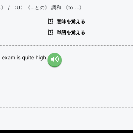
..》 / 〈U〉《...との》 調和 《to ...》
意味を覚える
単語を覚える
e
exam
is
quite
high.