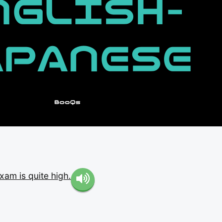
exam
is
quite
high.