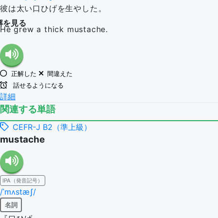
彼は太い口ひげを生やした。
解を見る
He grew a thick mustache.
正解した
間違えた
話せるようになる
詳細
関連する単語
CEFR-J B2（準上級）
mustache
IPA（発音記号）
/ˈmʌstæʃ/
名詞