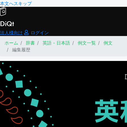
本文へスキップ
DiQt
法人様向け
ログイン
ホーム
辞書
英語 - 日本語
例文一覧
例文
編集履歴