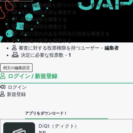
項目の編集権限を持つユーザー -
すべてのユーザー
項目の新規作成を審査する
項目の編集を審査する
項目の削除を審査する
重複の恐れのある項目名の追加を審査する
項目名の変更を審査する
審査に対する投票権限を持つユーザー -
編集者
決定に必要な投票数 -
1
例文の編集設定
ログイン / 新規登録
例文の編集権限を持つユーザー -
すべてのユーザー
例文の編集を審査する
ログイン
例文の削除を審査する
新規登録
審査に対する投票権限を持つユーザー -
編集者
決定に必要な投票数 -
1
アプリをダウンロード！
問題の編集設定
問題の編集権限を持つユーザー -
すべてのユーザー
DiQt（ディクト）
審査に対する投票権限を持つユーザー -
すべてのユー
無料