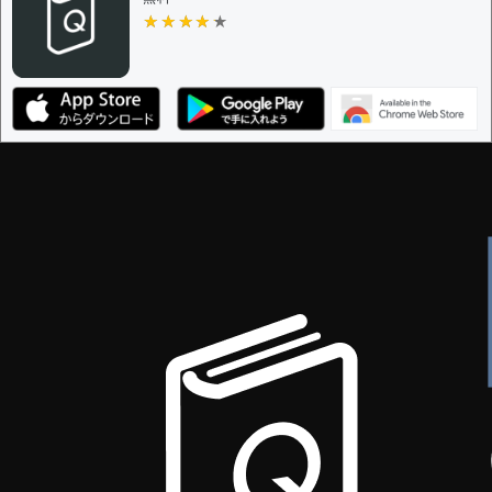
ザー
★★★★★
★★★★★
決定に必要な投票数 -
1
編集ガイドライン