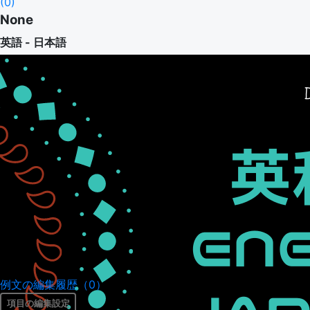
(
0
)
None
英語 - 日本語
例文の編集履歴（0）
項目の編集設定