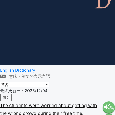
English Dictionary
意味・例文の表示言語
最終更新日：2025/12/04
例文
The
students
were
worried
about
getting
with
英
the
wrong
crowd
during
their
free
time.