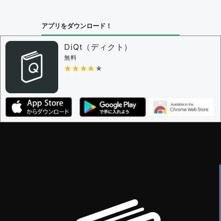
問題の編集設定
アプリをダウンロード！
問題の編集権限を持つユーザー -
すべてのユーザー
審査に対する投票権限を持つユーザー -
編集者
DiQt（ディクト）
決定に必要な投票数 -
1
無料
★★★★★
★★★★★
編集ガイドライン