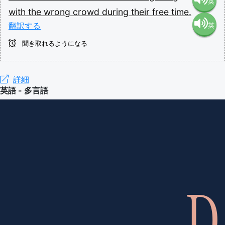
英
with
the
wrong
crowd
during
their
free
time.
翻訳する
英
語（米
聞き取れるようになる
語（イ
国）
ギリ
詳細
(en-US)
英語 - 多言語
ス）
(en-GB)