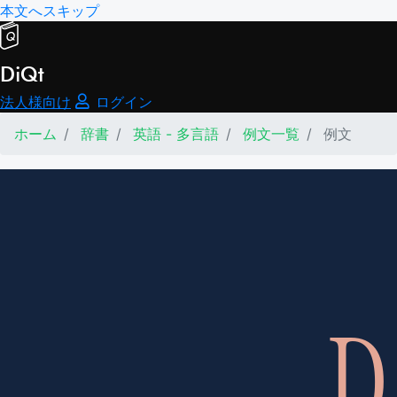
本文へスキップ
DiQt
法人様向け
ログイン
ホーム
辞書
英語 - 多言語
例文一覧
例文