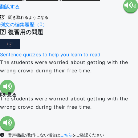
翻訳する
英
語（米
聞き取れるようになる
語（イ
例文の編集履歴（0）
国）
復習用の問題
ギリ
(en-US)
Sentence quizzes to help you learn to read
ス）
The students were worried about getting with the
wrong crowd during their free time.
(en-GB)
解を見る
The students were worried about getting with the
wrong crowd during their free time.
音声機能が動作しない場合は
こちら
をご確認ください