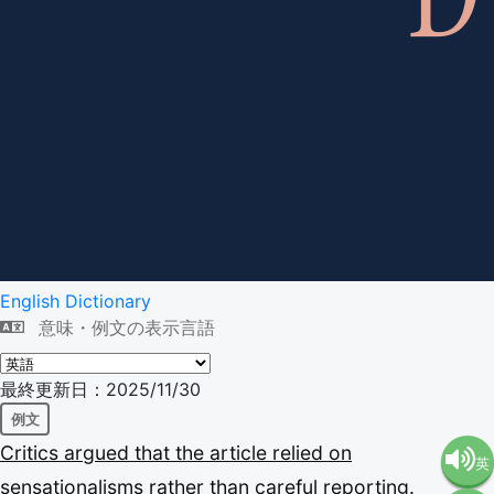
English Dictionary
意味・例文の表示言語
最終更新日：2025/11/30
例文
Critics
argued
that
the
article
relied
on
英
sensationalisms
rather
than
careful
reporting.