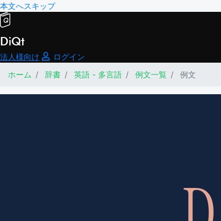
本文へスキップ
DiQt
法人様向け
ログイン
ホーム
辞書
英語 - 多言語
例文一覧
例文