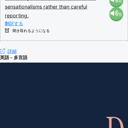
英
sensationalisms
rather
than
careful
英
reporting.
語（米
翻訳する
語（イ
国）
聞き取れるようになる
ギリ
(en-US)
詳細
英語 - 多言語
ス）
(en-GB)