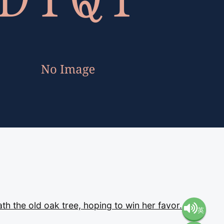
ath
the
old
oak
tree,
hoping
to
win
her
favor.
英