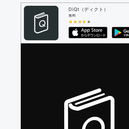
問題の編集権限を持つユーザー -
すべての
審査に対する投票権限を持つユーザー -
編
DiQt（ディクト）
決定に必要な投票数 -
1
無料
★★★★★
★★★★★
編集ガイドライン