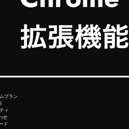
ムプラン
S
ティ
わせ
ード