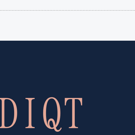
語（イ
国）
ギリ
(en-US)
ス）
(en-GB)