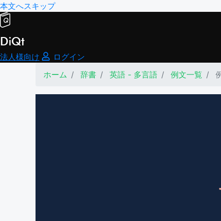
本文へスキップ
DiQt
法人様向け
ログイン
ホーム
辞書
英語 - 多言語
例文一覧