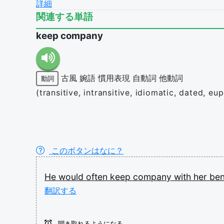
詳細
関連する単語
keep company
古風
婉語
慣用表現
自動詞
他動詞
動詞
(transitive, intransitive, idiomatic, dated, eu
このボタンはなに？
He
would
often
keep
company
with
her
be
翻訳する
聞き取れるようになる