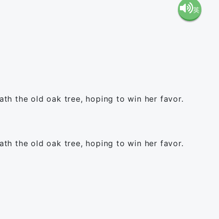
英
語（米
語（イ
国）
ギリ
(en-US)
ス）
h the old oak tree, hoping to win her favor.
(en-GB)
h the old oak tree, hoping to win her favor.