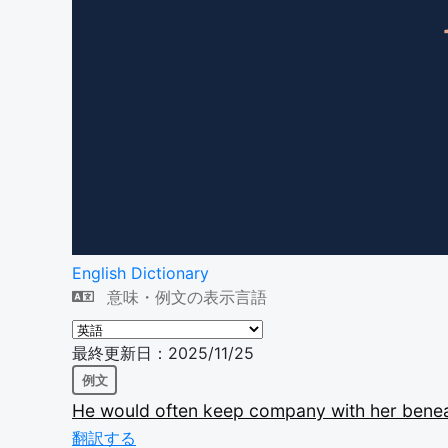
English Dictionary
意味・例文の表示言語
最終更新日：2025/11/25
例文
He
would
often
keep
company
with
her
bene
翻訳する