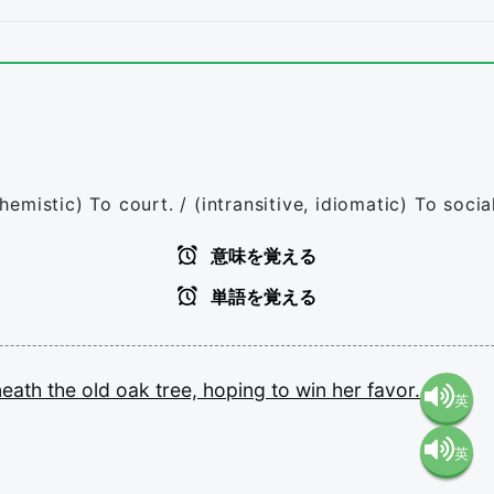
phemistic) To court. / (intransitive, idiomatic) To social
意味を覚える
単語を覚える
neath
the
old
oak
tree,
hoping
to
win
her
favor.
英
英
語（米