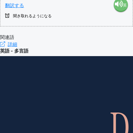
翻訳する
英
語（米
聞き取れるようになる
語（イ
国）
ギリ
関連語
(en-US)
詳細
英語 - 多言語
ス）
(en-GB)