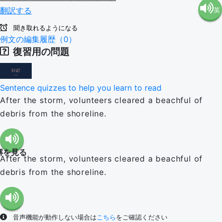
翻訳する
英
語（米
聞き取れるようになる
語（イ
例文の編集履歴（0）
国）
復習用の問題
ギリ
(en-US)
Sentence quizzes to help you learn to read
ス）
After the storm, volunteers cleared a beachful of
debris from the shoreline.
(en-GB)
解を見る
After the storm, volunteers cleared a beachful of
debris from the shoreline.
音声機能が動作しない場合は
こちら
をご確認ください