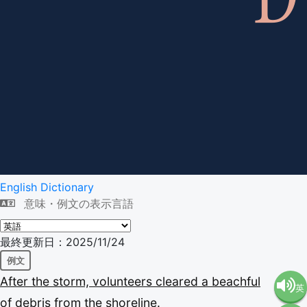
English Dictionary
意味・例文の表示言語
最終更新日：2025/11/24
例文
After
the
storm,
volunteers
cleared
a
beachful
英
of
debris
from
the
shoreline.