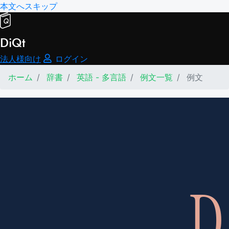
本文へスキップ
DiQt
法人様向け
ログイン
ホーム
辞書
英語 - 多言語
例文一覧
例文