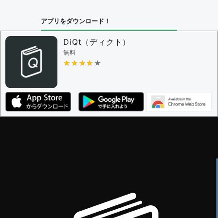
問題の編集設定
アプリをダウンロード！
問題の編集権限を持つユーザー -
すべてのユーザー
審査に対する投票権限を持つユーザー -
編集者
DiQt（ディクト）
決定に必要な投票数 -
1
無料
★★★★★
★★★★★
編集ガイドライン