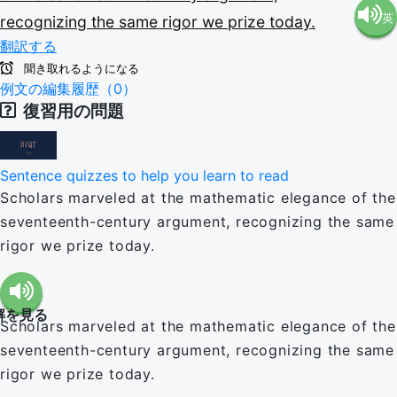
英
recognizing
the
same
rigor
we
prize
today.
語（米
翻訳する
語（イ
国）
聞き取れるようになる
例文の編集履歴（0）
復習用の問題
ギリ
(en-US)
ス）
Sentence quizzes to help you learn to read
Scholars marveled at the mathematic elegance of the
(en-GB)
seventeenth-century argument, recognizing the same
rigor we prize today.
解を見る
Scholars marveled at the mathematic elegance of the
seventeenth-century argument, recognizing the same
rigor we prize today.