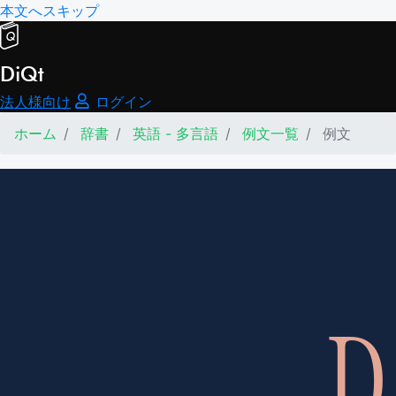
本文へスキップ
DiQt
法人様向け
ログイン
ホーム
辞書
英語 - 多言語
例文一覧
例文