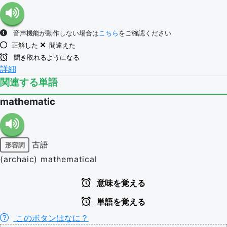
音声機能が動作しない場合は
こちら
をご確認ください
正解した
間違えた
聞き取れるようになる
詳細
関連する単語
mathematic
古語
形容詞
(archaic) mathematical
意味を覚える
単語を覚える
このボタンはなに？