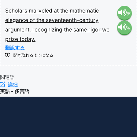
Scholars
marveled
at
the
mathematic
英
elegance
of
the
seventeenth-century
英
argument,
recognizing
the
same
rigor
we
語（米
prize
today.
語（イ
国）
翻訳する
聞き取れるようになる
ギリ
(en-US)
ス）
関連語
詳細
英語 - 多言語
(en-GB)