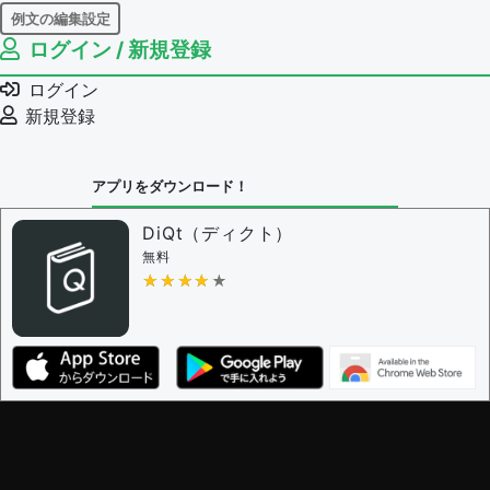
例文の編集設定
ログイン / 新規登録
例文の編集権限を持つユーザー -
すべてのユーザー
例文の削除を審査する
ログイン
審査に対する投票権限を持つユーザー -
編集者
新規登録
決定に必要な投票数 -
1
問題の編集設定
アプリをダウンロード！
問題の編集権限を持つユーザー -
すべてのユーザー
審査に対する投票権限を持つユーザー -
編集者
DiQt（ディクト）
決定に必要な投票数 -
1
無料
★★★★★
★★★★★
編集ガイドライン