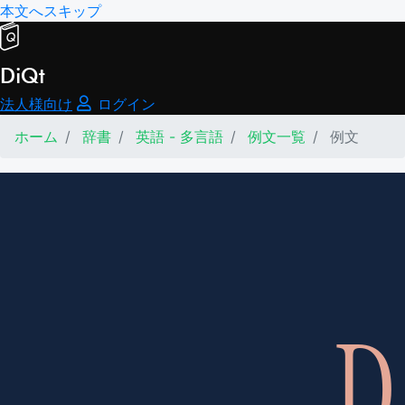
本文へスキップ
DiQt
法人様向け
ログイン
ホーム
辞書
英語 - 多言語
例文一覧
例文