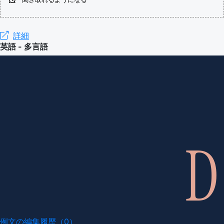
語（イ
国）
ギリ
詳細
(en-US)
英語 - 多言語
ス）
(en-GB)
例文の編集履歴（0）