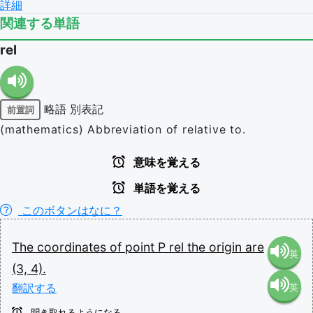
詳細
関連する単語
rel
略語
別表記
前置詞
(mathematics) Abbreviation of relative to.
意味を覚える
単語を覚える
このボタンはなに？
The
coordinates
of
point
P
rel
the
origin
are
英
(3,
4).
翻訳する
英
語（米
聞き取れるようになる