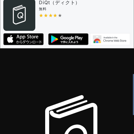
審査に対する投票権限を持つユーザー -
編集者
DiQt（ディクト）
決定に必要な投票数 -
1
無料
★★★★★
★★★★★
編集ガイドライン