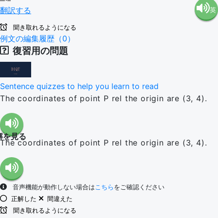
翻訳する
英
語（米
聞き取れるようになる
語（イ
例文の編集履歴（0）
国）
復習用の問題
ギリ
(en-US)
Sentence quizzes to help you learn to read
ス）
The coordinates of point P rel the origin are (3, 4).
(en-GB)
解を見る
The coordinates of point P rel the origin are (3, 4).
音声機能が動作しない場合は
こちら
をご確認ください
正解した
間違えた
聞き取れるようになる