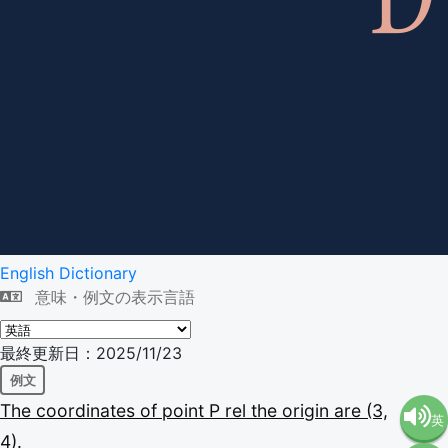
English Dictionary
意味・例文の表示言語
最終更新日：2025/11/23
例文
The
coordinates
of
point
P
rel
the
origin
are
(3,
英
4).