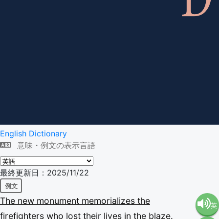
English Dictionary
意味・例文の表示言語
最終更新日：2025/11/22
例文
The
new
monument
memorializes
the
英
firefighters
who
lost
their
lives
in
the
blaze.