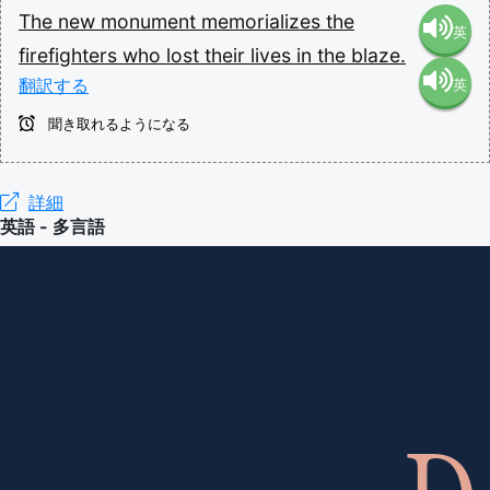
The
new
monument
memorializes
the
英
firefighters
who
lost
their
lives
in
the
blaze.
翻訳する
英
語（米
聞き取れるようになる
語（イ
国）
ギリ
詳細
(en-US)
英語 - 多言語
ス）
(en-GB)