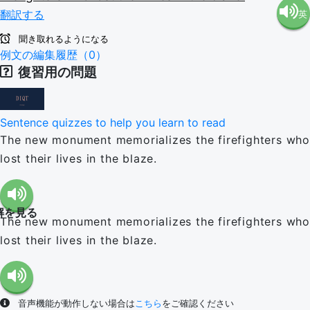
翻訳する
英
語（米
聞き取れるようになる
語（イ
例文の編集履歴（0）
国）
復習用の問題
ギリ
(en-US)
Sentence quizzes to help you learn to read
ス）
The new monument memorializes the firefighters who
lost their lives in the blaze.
(en-GB)
解を見る
The new monument memorializes the firefighters who
lost their lives in the blaze.
音声機能が動作しない場合は
こちら
をご確認ください