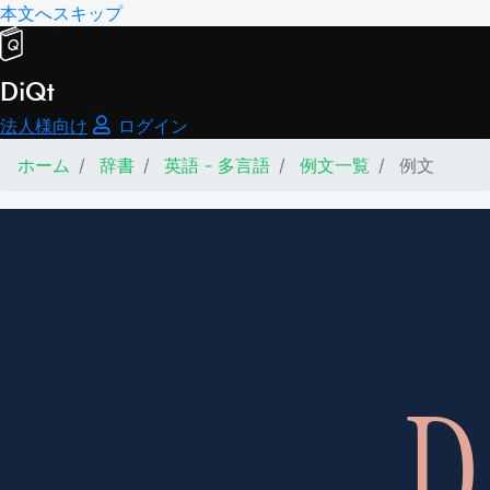
本文へスキップ
DiQt
法人様向け
ログイン
ホーム
辞書
英語 - 多言語
例文一覧
例文