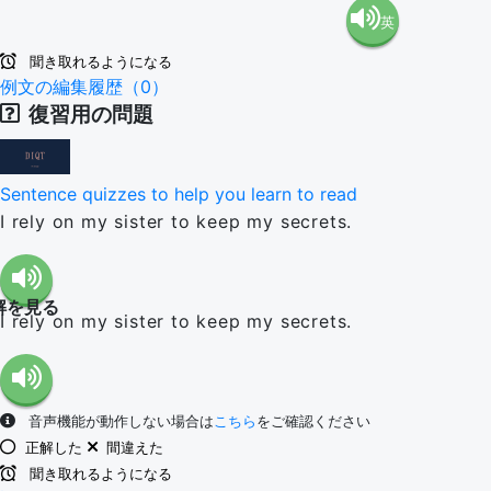
英
語（米
聞き取れるようになる
語（イ
例文の編集履歴（0）
国）
復習用の問題
ギリ
(en-US)
Sentence quizzes to help you learn to read
ス）
I rely on my sister to keep my secrets.
(en-GB)
解を見る
I rely on my sister to keep my secrets.
音声機能が動作しない場合は
こちら
をご確認ください
正解した
間違えた
聞き取れるようになる