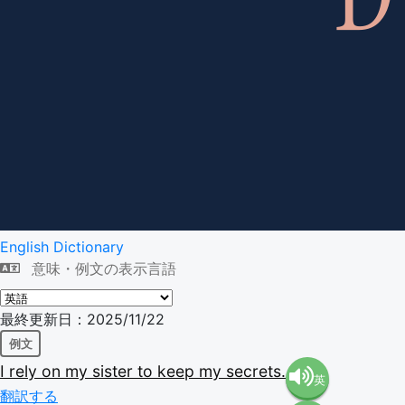
English Dictionary
意味・例文の表示言語
最終更新日：2025/11/22
例文
I
rely
on
my
sister
to
keep
my
secrets.
英
翻訳する