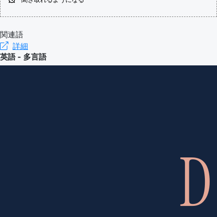
語（イ
国）
ギリ
関連語
(en-US)
詳細
英語 - 多言語
ス）
(en-GB)