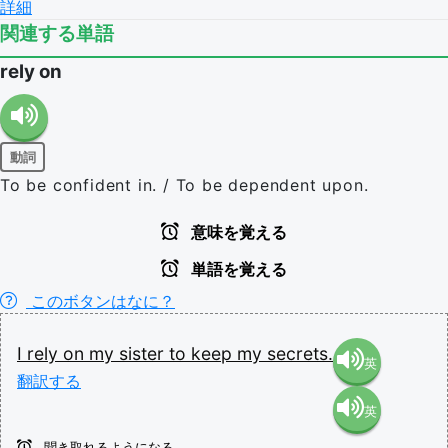
詳細
関連する単語
rely on
動詞
To be confident in. / To be dependent upon.
意味を覚える
単語を覚える
このボタンはなに？
I
rely
on
my
sister
to
keep
my
secrets.
英
翻訳する
英
語（米
聞き取れるようになる