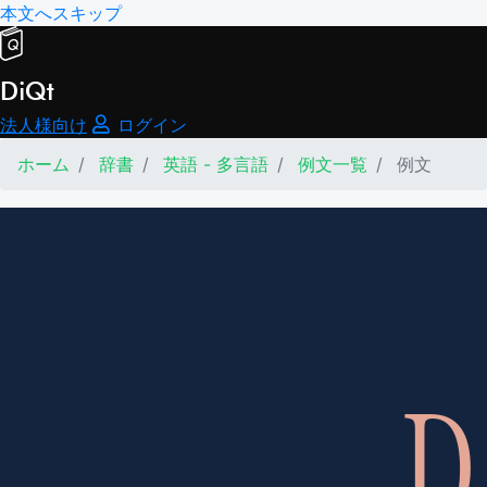
本文へスキップ
DiQt
法人様向け
ログイン
ホーム
辞書
英語 - 多言語
例文一覧
例文