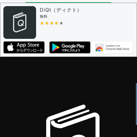
問題の編集権限を持つユーザー -
すべてのユーザー
審査に対する投票権限を持つユーザー -
編集者
DiQt（ディクト）
決定に必要な投票数 -
1
無料
★★★★★
★★★★★
編集ガイドライン