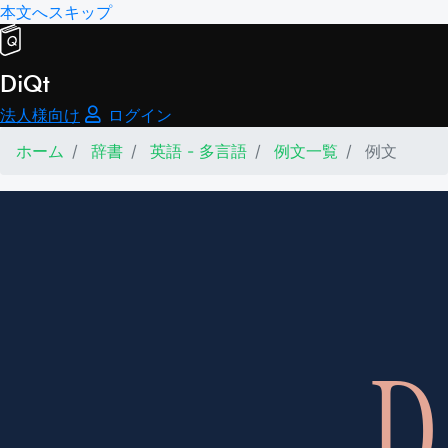
本文へスキップ
DiQt
法人様向け
ログイン
ホーム
辞書
英語 - 多言語
例文一覧
例文