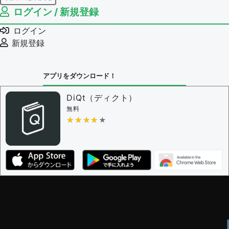
ログイン / 新規登録
例文の編集権限を持つユーザー -
すべてのユーザー
例文の削除を審査する
ログイン
審査に対する投票権限を持つユーザー -
編集者
新規登録
決定に必要な投票数 -
1
問題の編集設定
アプリをダウンロード！
問題の編集権限を持つユーザー -
すべてのユーザー
審査に対する投票権限を持つユーザー -
編集者
DiQt（ディクト）
決定に必要な投票数 -
1
無料
★★★★★
★★★★★
編集ガイドライン