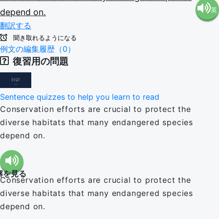
英
depend
on.
語（米
翻訳する
語（イ
国）
聞き取れるようになる
例文の編集履歴（0）
復習用の問題
ギリ
(en-US)
ス）
Sentence quizzes to help you learn to read
Conservation efforts are crucial to protect the
(en-GB)
diverse habitats that many endangered species
depend on.
解を見る
Conservation efforts are crucial to protect the
diverse habitats that many endangered species
depend on.