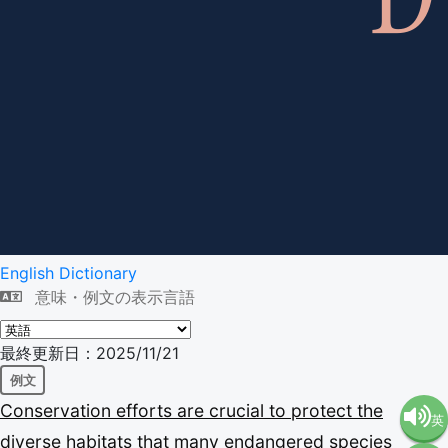
English Dictionary
意味・例文の表示言語
最終更新日：2025/11/21
例文
Conservation
efforts
are
crucial
to
protect
the
英
diverse
habitats
that
many
endangered
species