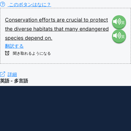
このボタンはなに？
Conservation
efforts
are
crucial
to
protect
英
the
diverse
habitats
that
many
endangered
英
species
depend
on.
語（米
翻訳する
語（イ
国）
聞き取れるようになる
ギリ
(en-US)
詳細
英語 - 多言語
ス）
(en-GB)