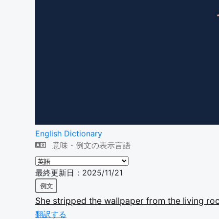
English Dictionary
意味・例文の表示言語
最終更新日：2025/11/21
例文
She
stripped
the
wallpaper
from
the
living
ro
翻訳する