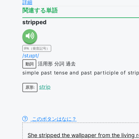
詳細
関連する単語
stripped
IPA（発音記号）
/stɹɪpt/
活用形
分詞
過去
動詞
simple past tense and past participle of stri
strip
原形:
このボタンはなに？
She
stripped
the
wallpaper
from
the
living