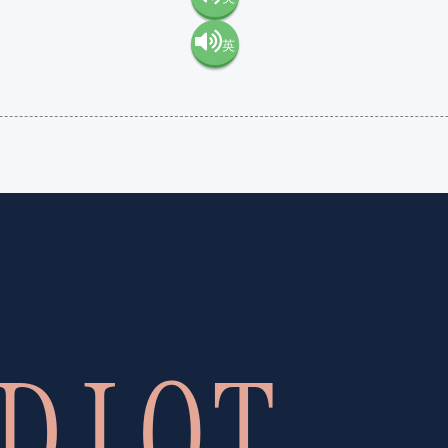
英
語（米
語（イ
国）
ギリ
(en-US)
ス）
(en-GB)