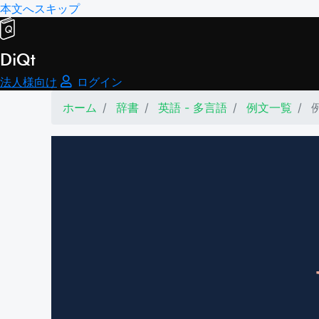
本文へスキップ
DiQt
法人様向け
ログイン
ホーム
辞書
英語 - 多言語
例文一覧