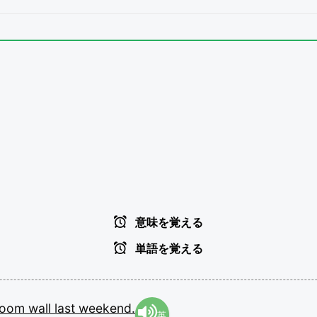
p
意味を覚える
単語を覚える
room
wall
last
weekend.
英