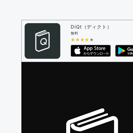
問題の編集設定
問題の編集権限を持つユーザー -
すべての
審査に対する投票権限を持つユーザー -
編
DiQt（ディクト）
決定に必要な投票数 -
1
無料
★★★★★
★★★★★
編集ガイドライン