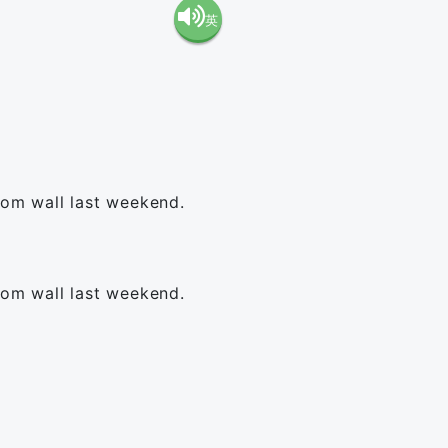
英
語（米
語（イ
国）
ギリ
(en-US)
ス）
oom wall last weekend.
(en-GB)
oom wall last weekend.