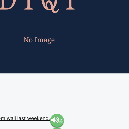
om
wall
last
weekend.
英