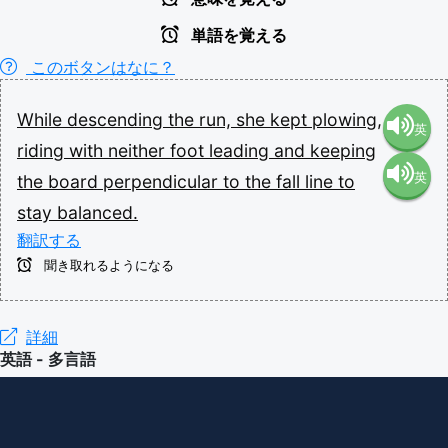
単語を覚える
このボタンはなに？
While
descending
the
run,
she
kept
plowing,
英
riding
with
neither
foot
leading
and
keeping
英
the
board
perpendicular
to
the
fall
line
to
語（米
stay
balanced.
語（イ
国）
翻訳する
聞き取れるようになる
ギリ
(en-US)
ス）
詳細
英語 - 多言語
(en-GB)