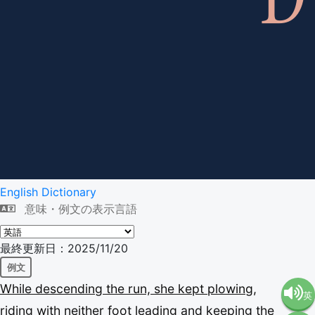
English Dictionary
意味・例文の表示言語
最終更新日：2025/11/20
例文
While
descending
the
run,
she
kept
plowing,
英
riding
with
neither
foot
leading
and
keeping
the