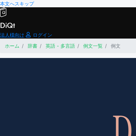
本文へスキップ
DiQt
法人様向け
ログイン
ホーム
辞書
英語 - 多言語
例文一覧
例文