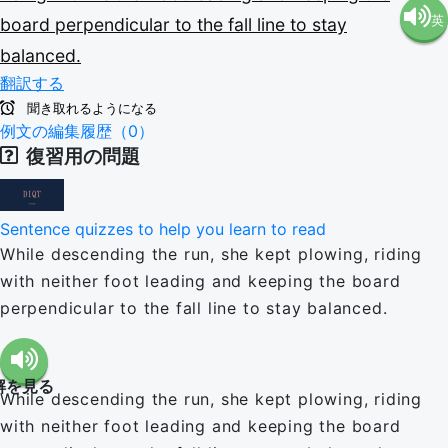
英
board
perpendicular
to
the
fall
line
to
stay
語（米
balanced.
語（イ
国）
翻訳する
聞き取れるようになる
ギリ
例文の編集履歴（0）
(en-US)
復習用の問題
ス）
Sentence quizzes to help you learn to read
(en-GB)
While descending the run, she kept plowing, riding
with neither foot leading and keeping the board
perpendicular to the fall line to stay balanced.
解を見る
While descending the run, she kept plowing, riding
with neither foot leading and keeping the board