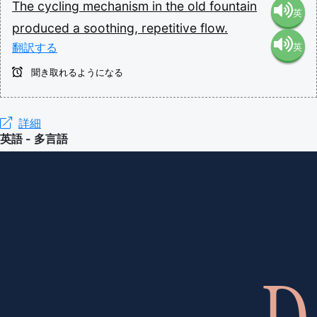
The
cycling
mechanism
in
the
old
fountain
英
produced
a
soothing,
repetitive
flow.
翻訳する
英
語（米
聞き取れるようになる
語（イ
国）
ギリ
詳細
(en-US)
英語 - 多言語
ス）
(en-GB)