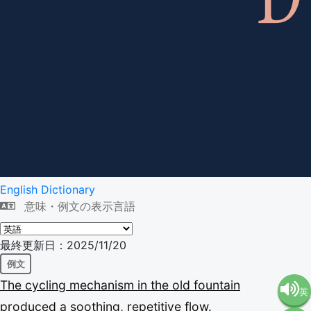
English Dictionary
意味・例文の表示言語
最終更新日：2025/11/20
例文
The
cycling
mechanism
in
the
old
fountain
英
produced
a
soothing,
repetitive
flow.