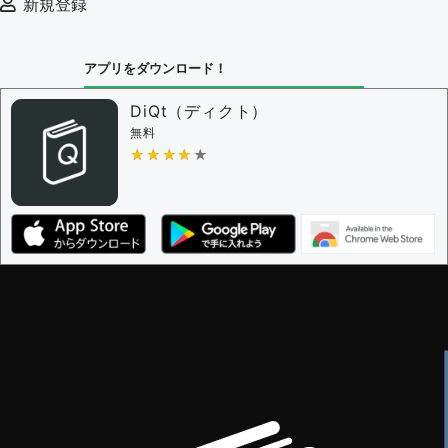
新規登録
決定に必要な投票数 -
1
問題の編集設定
アプリをダウンロード！
問題の編集権限を持つユーザー -
すべてのユーザー
審査に対する投票権限を持つユーザー -
編集者
DiQt（ディクト）
決定に必要な投票数 -
1
無料
★★★★★
★★★★★
編集ガイドライン