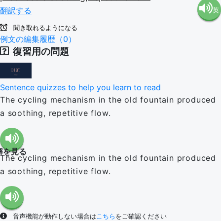
翻訳する
英
語（米
聞き取れるようになる
語（イ
例文の編集履歴（0）
国）
復習用の問題
ギリ
(en-US)
Sentence quizzes to help you learn to read
ス）
The cycling mechanism in the old fountain produced
a soothing, repetitive flow.
(en-GB)
解を見る
The cycling mechanism in the old fountain produced
a soothing, repetitive flow.
音声機能が動作しない場合は
こちら
をご確認ください