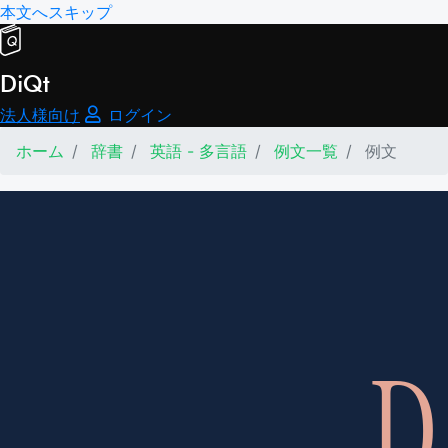
本文へスキップ
DiQt
法人様向け
ログイン
ホーム
辞書
英語 - 多言語
例文一覧
例文