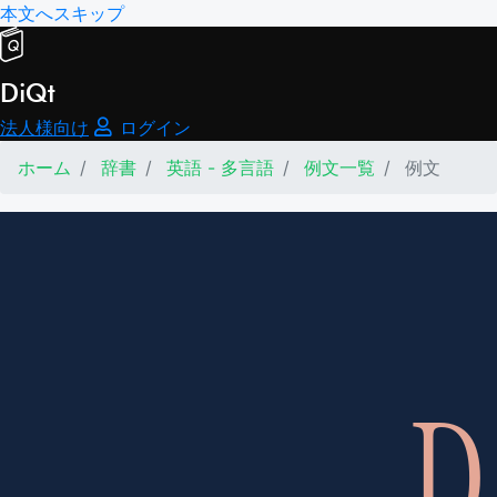
本文へスキップ
DiQt
法人様向け
ログイン
ホーム
辞書
英語 - 多言語
例文一覧
例文