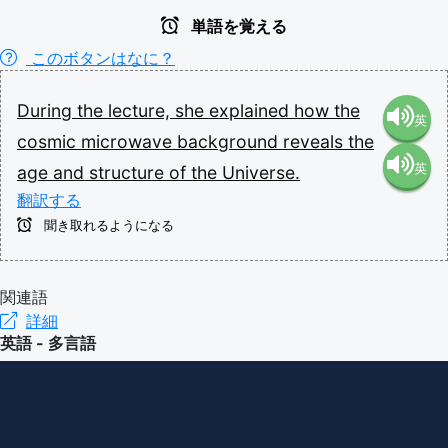
単語を覚える
このボタンはなに？
During
the
lecture,
she
explained
how
the
英
cosmic
microwave
background
reveals
the
英
age
and
structure
of
the
Universe.
語（米
翻訳する
語（イ
国）
聞き取れるようになる
ギリ
(en-US)
関連語
詳細
ス）
英語 - 多言語
(en-GB)