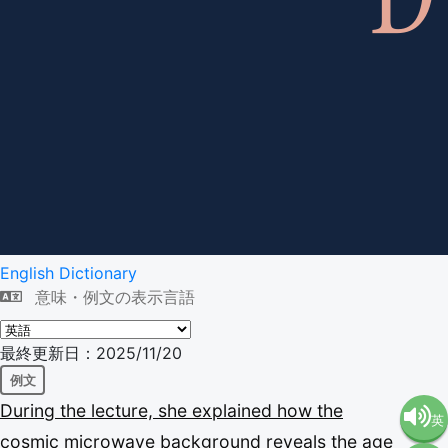
English Dictionary
意味・例文の表示言語
最終更新日：2025/11/20
例文
During
the
lecture,
she
explained
how
the
英
cosmic
microwave
background
reveals
the
age