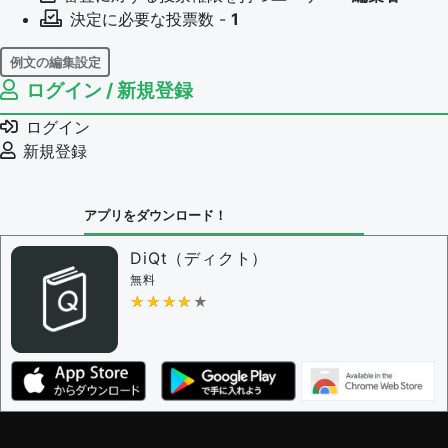
決定に必要な投票数 -
1
例文の編集設定
ログイン / 新規登録
例文の編集権限を持つユーザー -
すべてのユーザー
例文の削除を審査する
ログイン
審査に対する投票権限を持つユーザー -
編集者
新規登録
決定に必要な投票数 -
1
問題の編集設定
アプリをダウンロード！
問題の編集権限を持つユーザー -
すべてのユーザー
審査に対する投票権限を持つユーザー -
編集者
DiQt（ディクト）
決定に必要な投票数 -
1
無料
★★★★★
★★★★★
編集ガイドライン