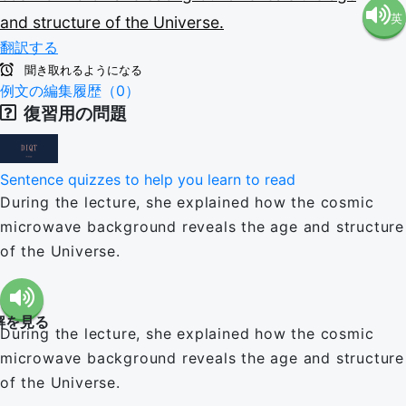
英
and
structure
of
the
Universe.
語（米
翻訳する
語（イ
国）
聞き取れるようになる
例文の編集履歴（0）
復習用の問題
ギリ
(en-US)
ス）
Sentence quizzes to help you learn to read
During the lecture, she explained how the cosmic
(en-GB)
microwave background reveals the age and structure
of the Universe.
解を見る
During the lecture, she explained how the cosmic
microwave background reveals the age and structure
of the Universe.