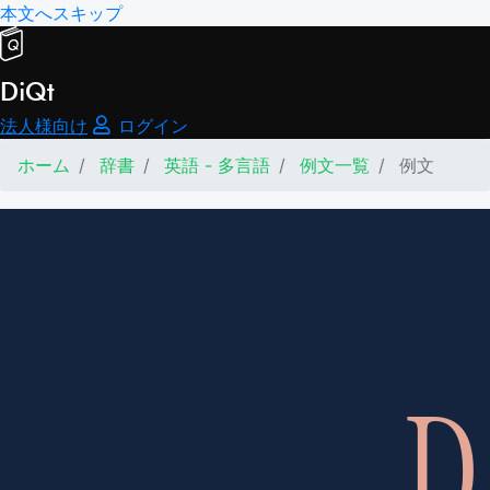
本文へスキップ
DiQt
法人様向け
ログイン
ホーム
辞書
英語 - 多言語
例文一覧
例文