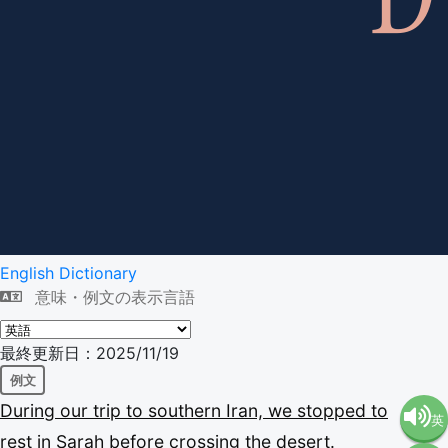
English Dictionary
意味・例文の表示言語
最終更新日：2025/11/19
例文
During
our
trip
to
southern
Iran,
we
stopped
to
英
rest
in
Sarah
before
crossing
the
desert.