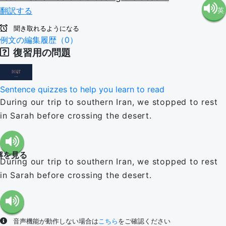
翻訳する
英
語（米
聞き取れるようになる
語（イ
例文の編集履歴（0）
国）
復習用の問題
ギリ
(en-US)
Sentence quizzes to help you learn to read
ス）
During our trip to southern Iran, we stopped to rest
in Sarah before crossing the desert.
(en-GB)
解を見る
During our trip to southern Iran, we stopped to rest
in Sarah before crossing the desert.
音声機能が動作しない場合は
こちら
をご確認ください