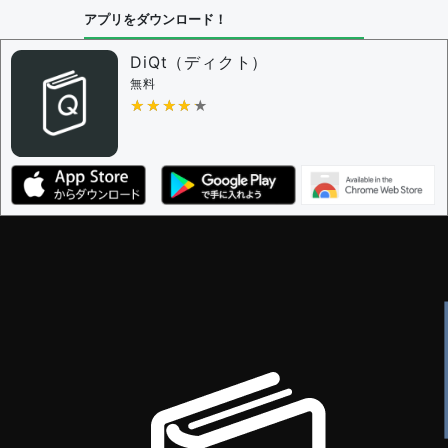
問題の編集設定
アプリをダウンロード！
問題の編集権限を持つユーザー -
すべてのユーザー
審査に対する投票権限を持つユーザー -
編集者
DiQt（ディクト）
決定に必要な投票数 -
1
無料
★★★★★
★★★★★
編集ガイドライン