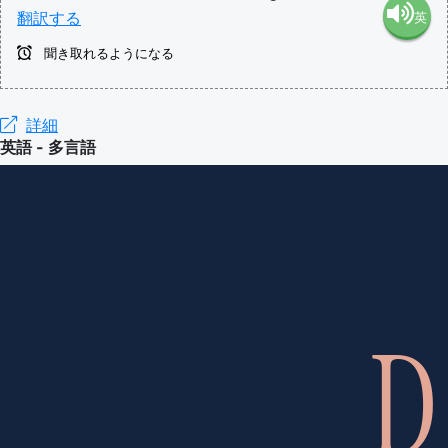
翻訳する
英
語（米
聞き取れるようになる
語（イ
国）
ギリ
詳細
(en-US)
英語 - 多言語
ス）
(en-GB)