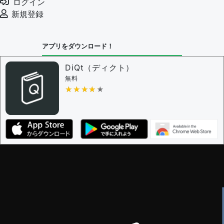
ログイン
審査に対する投票権限を持つユーザー -
編集者
新規登録
決定に必要な投票数 -
1
問題の編集設定
アプリをダウンロード！
問題の編集権限を持つユーザー -
すべてのユーザー
審査に対する投票権限を持つユーザー -
編集者
DiQt（ディクト）
決定に必要な投票数 -
1
無料
★★★★★
★★★★★
編集ガイドライン