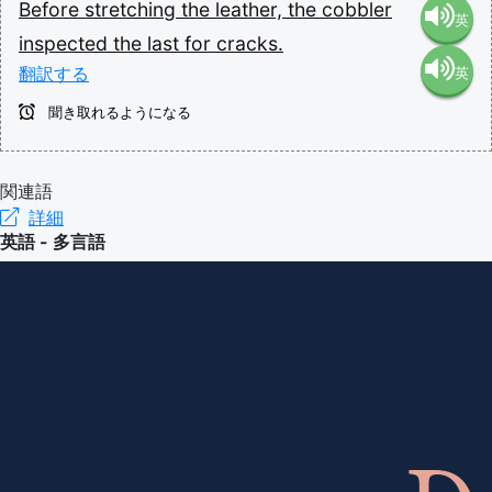
Before
stretching
the
leather,
the
cobbler
英
inspected
the
last
for
cracks.
翻訳する
英
語（米
聞き取れるようになる
語（イ
国）
ギリ
関連語
(en-US)
詳細
英語 - 多言語
ス）
(en-GB)