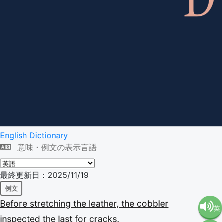
English Dictionary
意味・例文の表示言語
最終更新日：2025/11/19
例文
Before
stretching
the
leather,
the
cobbler
英
inspected
the
last
for
cracks.