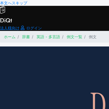
本文へスキップ
DiQt
法人様向け
ログイン
ホーム
辞書
英語 - 多言語
例文一覧
例文