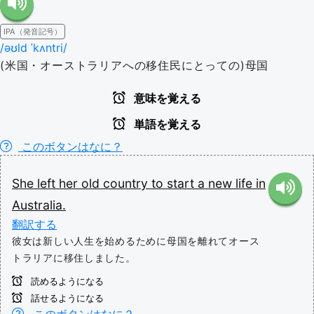
IPA（発音記号）
/əʊld ˈkʌntri/
(米国・オーストラリアへの移住民にとっての)母国
意味を覚える
単語を覚える
このボタンはなに？
She
left
her
old
country
to
start
a
new
life
in
Australia.
翻訳する
彼女は新しい人生を始めるために母国を離れてオース
トラリアに移住しました。
読めるようになる
話せるようになる