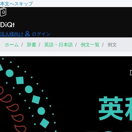
本文へスキップ
DiQt
法人様向け
ログイン
ホーム
辞書
英語 - 日本語
例文一覧
例文