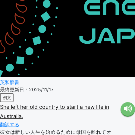
英和辞書
最終更新日：2025/11/17
例文
She
left
her
old
country
to
start
a
new
life
in
Australia.
翻訳する
彼女は新しい人生を始めるために母国を離れてオー