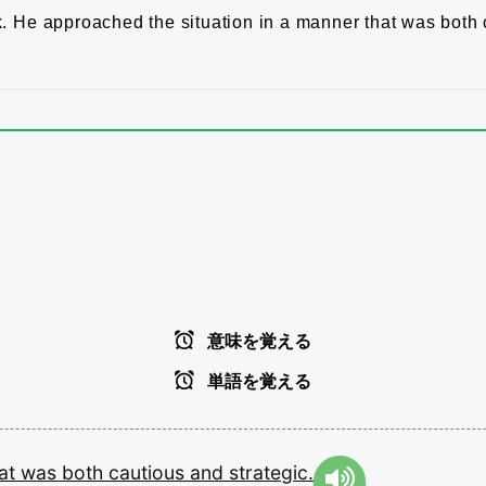
.
He approached the situation in a manner that was both 
意味を覚える
単語を覚える
hat
was
both
cautious
and
strategic.