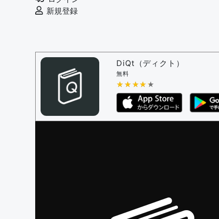
例文の削除を審査する
新規登録
審査に対する投票権限を持つユーザー -
編
決定に必要な投票数 -
1
問題の編集設定
問題の編集権限を持つユーザー -
すべての
DiQt（ディクト）
審査に対する投票権限を持つユーザー -
す
無料
決定に必要な投票数 -
★★★★★
★★★★★
1
編集ガイドライン