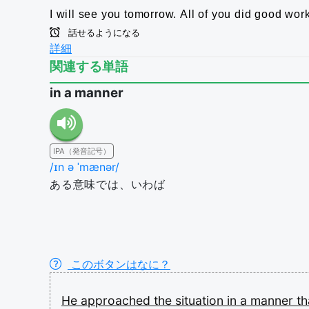
I will see you tomorrow.
All of you did good work
話せるようになる
詳細
関連する単語
in a manner
IPA（発音記号）
/ɪn ə ˈmænər/
ある意味では、いわば
このボタンはなに？
He
approached
the
situation
in
a
manner
t