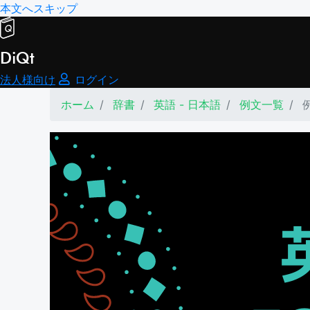
本文へスキップ
DiQt
法人様向け
ログイン
ホーム
辞書
英語 - 日本語
例文一覧