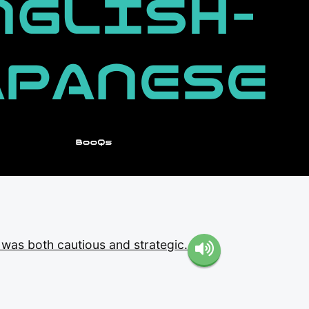
t
was
both
cautious
and
strategic.