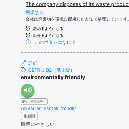
The
company
disposes
of
its
waste
produc
翻訳する
会社は廃棄物を環境に配慮した方法で処理しています
読めるようになる
話せるようになる
このボタンはなに？
詳細
CEFR-J B2（準上級）
environmentally friendly
IPA（発音記号）
/ɪnˌvaɪrənˈmɛntəli ˈfrɛndli/
形容詞
環境にやさしい