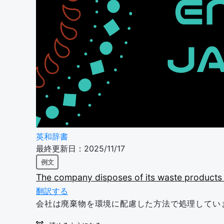
英和辞書
最終更新日：2025/11/17
例文
The
company
disposes
of
its
waste
product
翻訳する
会社は廃棄物を環境に配慮した方法で処理してい