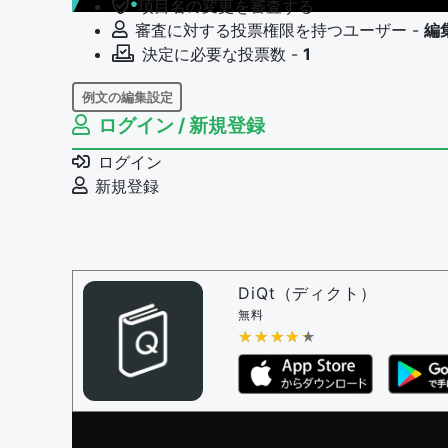
項目名の変更を審査する
審査に対する投票権限を持つユーザー -
編
決定に必要な投票数 -
1
例文の編集設定
ログイン / 新規登録
例文の編集権限を持つユーザー -
すべての
例文の編集を審査する
ログイン
例文の削除を審査する
新規登録
審査に対する投票権限を持つユーザー -
編
決定に必要な投票数 -
1
問題の編集設定
問題の編集権限を持つユーザー -
すべての
DiQt（ディクト）
審査に対する投票権限を持つユーザー -
す
無料
決定に必要な投票数 -
★★★★★
★★★★★
1
編集ガイドライン