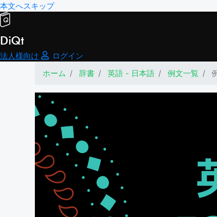
本文へスキップ
DiQt
法人様向け
ログイン
ホーム
辞書
英語 - 日本語
例文一覧