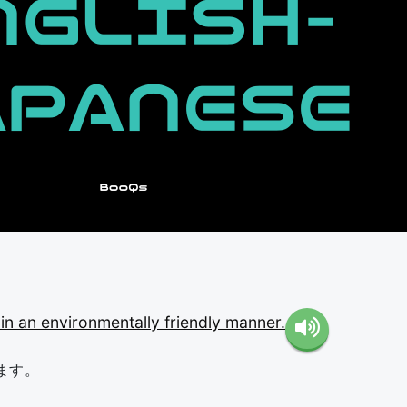
s
in
an
environmentally
friendly
manner.
ます。