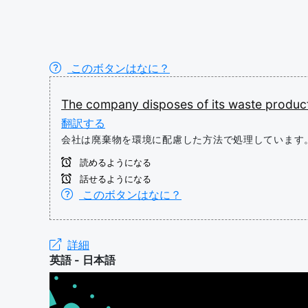
このボタンはなに？
The
company
disposes
of
its
waste
produc
翻訳する
会社は廃棄物を環境に配慮した方法で処理しています
読めるようになる
話せるようになる
このボタンはなに？
詳細
英語 - 日本語